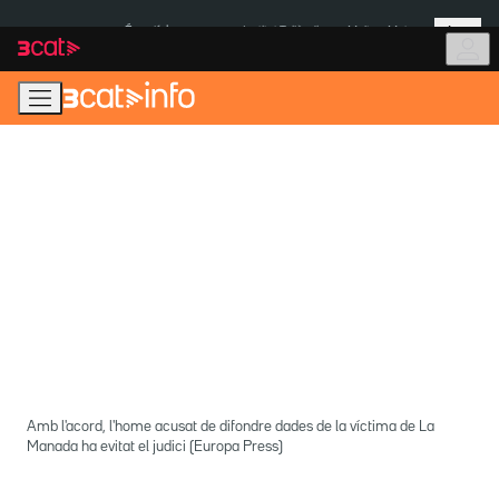
Anar
Anar
Més
a
al
És notícia:
Institut Tailàndia
Multa a Meta
la
contingut
navegació
principal
Amb l'acord, l'home acusat de difondre dades de la víctima de La
Manada ha evitat el judici (Europa Press)