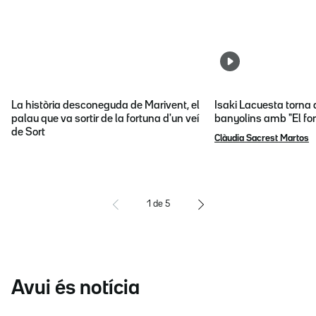
La història desconeguda de Marivent, el
Isaki Lacuesta torna 
palau que va sortir de la fortuna d'un veí
banyolins amb "El fon
de Sort
Clàudia Sacrest Martos
1
de
5
Avui és notícia