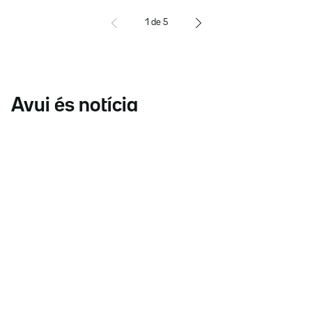
1
de
5
Avui és notícia