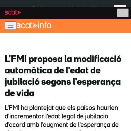
Anar
Anar
Més
a
al
És notícia:
Institut Tailàndia
Multa a Meta
la
contingut
navegació
principal
L'FMI proposa la modificació
automàtica de l'edat de
jubilació segons l'esperança
de vida
L'FMI ha plantejat que els països haurien
d'incrementar l'edat legal de jubilació
d'acord amb l'augment de l'esperança de