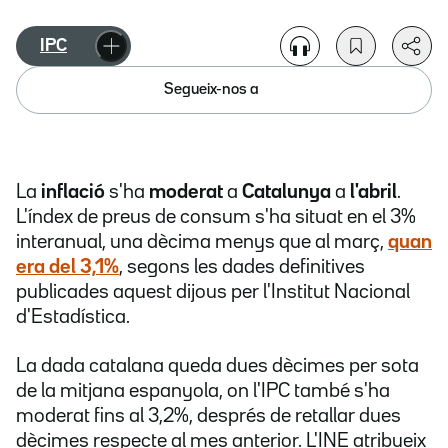
IPC
Segueix-nos a
La
inflació
s'ha
moderat
a
Catalunya
a
l'abril
.
L'índex de preus de consum s'ha situat en el 3%
interanual, una dècima menys que al març,
quan
era del 3,1%
, segons les dades definitives
publicades aquest dijous per l'Institut Nacional
d'Estadística.
La dada catalana queda dues dècimes per sota
de la mitjana espanyola, on l'IPC també s'ha
moderat fins al 3,2%, després de retallar dues
dècimes respecte al mes anterior. L'INE atribueix