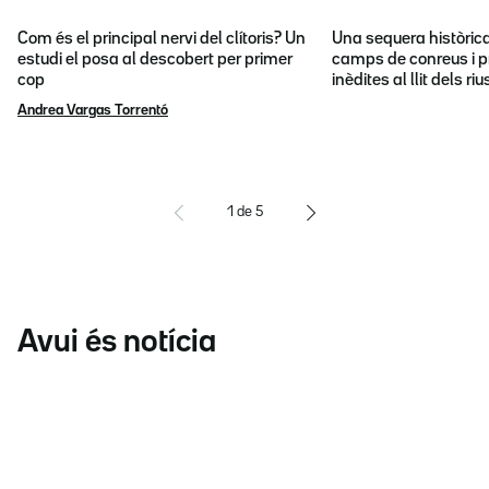
Com és el principal nervi del clítoris? Un
Una sequera històric
estudi el posa al descobert per primer
camps de conreus i p
cop
inèdites al llit dels riu
Andrea Vargas Torrentó
1
de
5
Avui és notícia