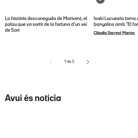
La història desconeguda de Marivent, el
Isaki Lacuesta torna 
palau que va sortir de la fortuna d'un veí
banyolins amb "El fon
de Sort
Clàudia Sacrest Martos
1
de
5
Avui és notícia