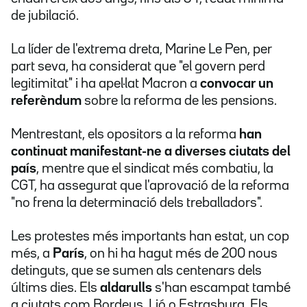
de jubilació.
La líder de l'extrema dreta, Marine Le Pen, per
part seva, ha considerat que "el govern perd
legitimitat" i ha apel·lat Macron a
convocar un
referèndum
sobre la reforma de les pensions.
Mentrestant, els opositors a la reforma
han
continuat manifestant-ne a diverses ciutats del
país
, mentre que el sindicat més combatiu, la
CGT, ha assegurat que l'aprovació de la reforma
"no frena la determinació dels treballadors".
Les protestes més importants han estat, un cop
més, a
París
, on hi ha hagut més de 200 nous
detinguts, que se sumen als centenars dels
últims dies. Els
aldarulls
s'han escampat també
a ciutats com Bordeus, Lió o Estrasburg. Els