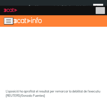
Anar
Anar
Més
a
al
És notícia:
Institut Tailàndia
Multa Meta
la
contingut
navegació
principal
L'oposició ha aprofitat el resultat per remarcar la debilitat de l'executiu
(REUTERS/Gonzalo Fuentes)