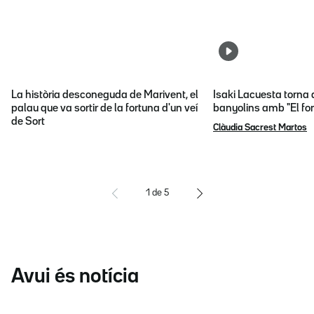
La història desconeguda de Marivent, el
Isaki Lacuesta torna 
palau que va sortir de la fortuna d'un veí
banyolins amb "El fon
de Sort
Clàudia Sacrest Martos
1
de
5
Avui és notícia