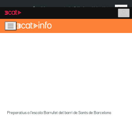
Anar
Anar
Més
a
al
És notícia:
Institut Tailàndia
Multa a Meta
la
contingut
navegació
principal
Preparatius a l'escola Barrufet del barri de Sants de Barcelona