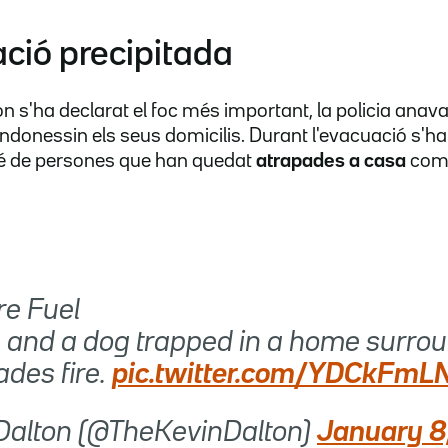
ció precipitada
on s'ha declarat el foc més important, la policia anav
ndonessin els seus domicilis. Durant l'evacuació s'h
é de persones que han quedat
atrapades a casa
com 
e Fuel
and a dog trapped in a home surro
ades fire.
pic.twitter.com/YDCkFmL
Dalton (@TheKevinDalton)
January 8