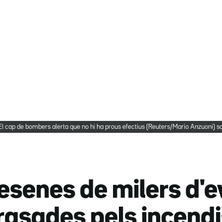
El cap de bombers alerta que no hi ha prous efectius (Reuters/Mario Anzuoni) s
esenes de milers d'e
asades pels incendi