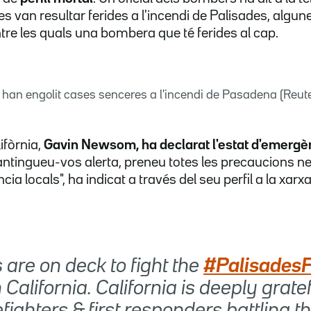
s van resultar ferides a l'incendi de Palisades, alg
ntre les quals una bombera que té ferides al cap.
han engolit cases senceres a l'incendi de Pasadena (Reut
ifòrnia,
Gavin Newsom,
ha declarat l'estat d'emergè
antingueu-vos alerta, preneu totes les precaucions ne
a locals", ha indicat a través del seu perfil a la xarxa
 are on deck to fight the
#PalisadesF
California. California is deeply gratef
efighters & first responders battling t