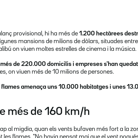
lanç provisional, hi ha més de
1.200 hectàrees dest
unes mansions de milions de dòlars, situades entre l
libú on viuen moltes estrelles de cinema i la música.
,
més de 220.000 domicilis i empreses s'han quedat 
es, on viuen més de 10 milions de persones.
s flames amenaça uns 10.000 habitatges i unes 13.0
e més de 160 km/h
 cap al migdia, quan els vents bufaven més fort a la z
les flames. "No havia pensat mai que el vent pogués 