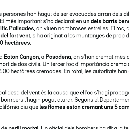
e persones han hagut de ser evacuades arran dels di
 El més important s'ha declarat en
un dels barris ben
ific Palisades
,
on viuen nombroses estrelles. El foc,
el fort vent
, s'ha originat a les muntanyes de prop de 
0 hectàrees.
 a
Eaton Canyon,
a
Pasadena
, on s'han cremat més d
mort de dos civils. Un tercer foc d'importància crema a
0 hectàrees cremades. En total, les autoritats han d
a calidesa del vent és la causa que el foc s'hagi propa
 bombers l'hagin pogut aturar. Segons el Departamen
alifòrnia diu que
les flames estan cremant uns 5 cam
 de
perill mortal
. Un oficial dels bombers ha dit a la t