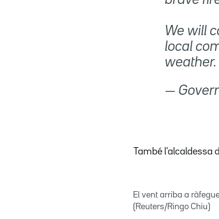
We will 
local co
weather
— Gover
També l'alcaldessa d
El vent arriba a ràfeg
(Reuters/Ringo Chiu)