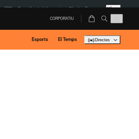
Més
ERC
SpaceX
Isaki Lacuesta
Sánchez Europa
CORPORATIU
Esports
El Temps
Directes