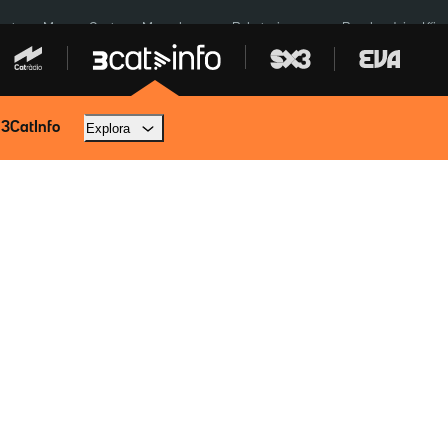
euta
Menors Ceuta
Mercabarna
Robatoris coure
Bombardejos Kíiv
 3CatInfo
Explora