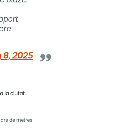
pport
ere
 8, 2025
 la ciutat.
nars de metres