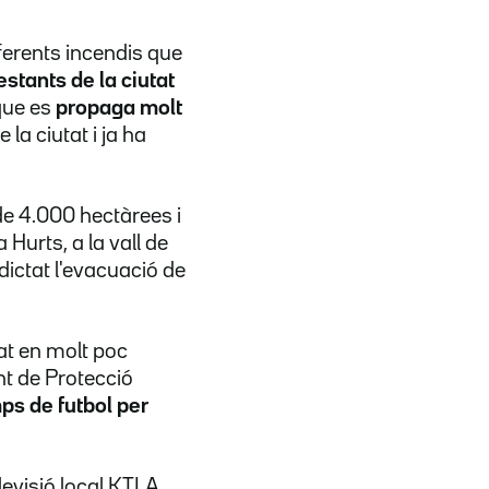
ferents incendis que
estants de la ciutat
 que es
propaga molt
la ciutat i ja ha
e 4.000 hectàrees i
 Hurts, a la vall de
ictat l'evacuació de
gat en molt poc
t de Protecció
ps de futbol per
elevisió local KTLA