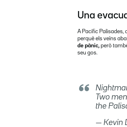
Una evacua
A Pacific Palisades,
perquè els veïns aba
de pànic,
però tamb
seu gos.
Nightmar
Two men 
the Palis
— Kevin 