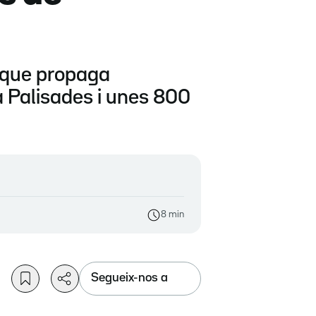
t que propaga
 Palisades i unes 800
8 min
Segueix-nos a