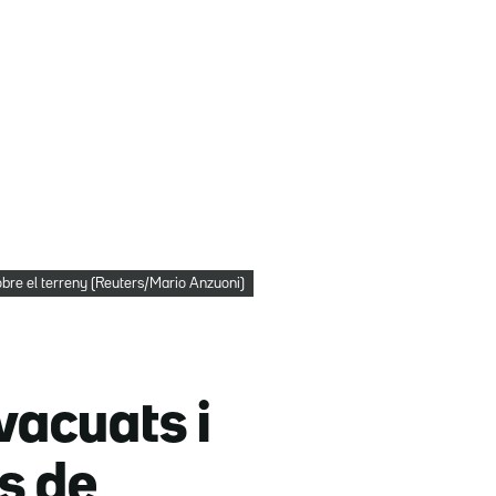
obre el terreny (Reuters/Mario Anzuoni)
vacuats i
s de