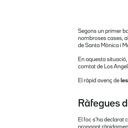
Segons un primer ba
nombroses cases, alg
de Santa Mònica i Ma
En aquesta situació
comtat de Los Angel
El ràpid avenç de
le
Ràfegues d
El foc s'ha declarat
propagat ràpidament 