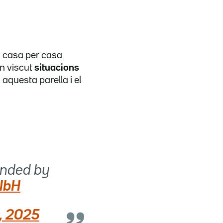
a casa per casa
an viscut
situacions
aquesta parella i el
unded by
NbH
, 2025