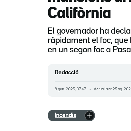
Califòrnia
El governador ha declar
ràpidament el foc, que
en un segon foc a Pas
Redacció
8 gen. 2025, 07.47
Actualitzat
25 ag. 202
Incendis