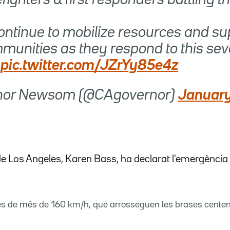
continue to mobilize resources and su
mmunities as they respond to this sev
.
pic.twitter.com/JZrYy85e4z
nor Newsom (@CAgovernor)
January
e Los Angeles, Karen Bass, ha declarat l'emergència a
ues de més de 160 km/h, que arrosseguen les brases cente