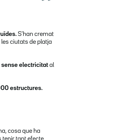
ruïdes.
S'han cremat
es ciutats de platja
sense electricitat
al
00 estructures.
ona, cosa que ha
tenir tant efecte