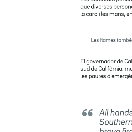
que diverses persone
la cara i les mans, e
Les flames també 
El governador de Cal
sud de Califòrnia: m
les pautes d'emergènci
All hands
Southern 
brave fir