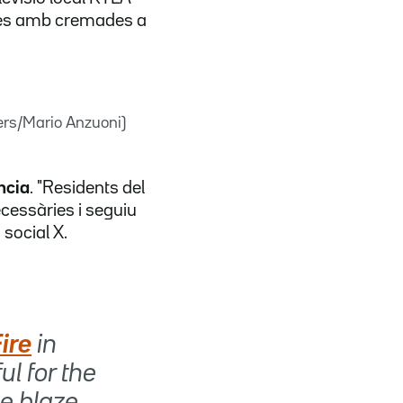
unes amb cremades a
ers/Mario Anzuoni)
ncia
. "Residents del
cessàries i seguiu
 social X.
ire
in
ul for the
he blaze.