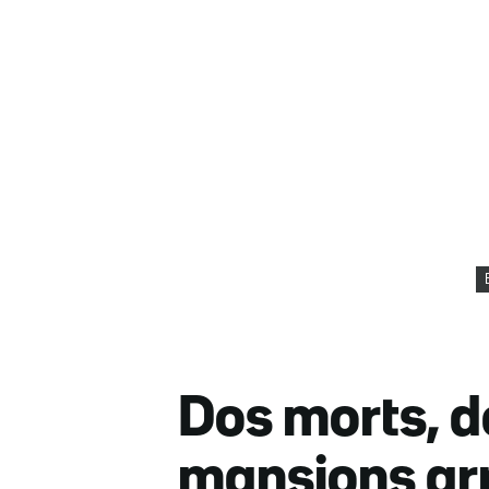
Dos morts, d
mansions arr