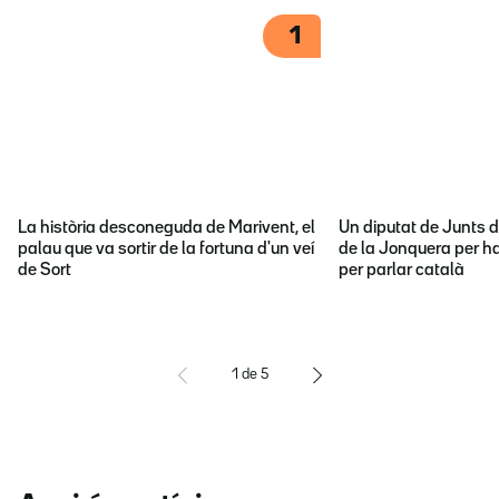
1
La història desconeguda de Marivent, el
Un diputat de Junts d
palau que va sortir de la fortuna d'un veí
de la Jonquera per ha
de Sort
per parlar català
1
de
5