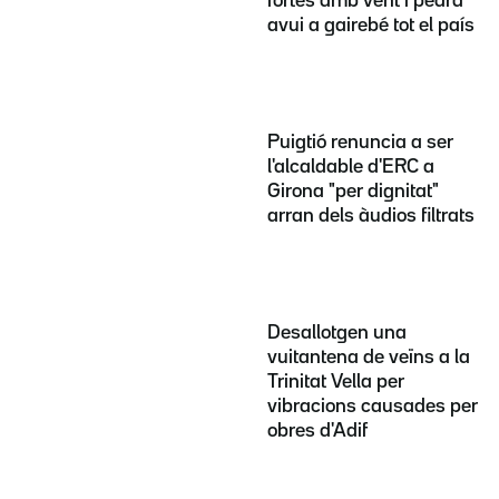
fortes amb vent i pedra
avui a gairebé tot el país
Puigtió renuncia a ser
l'alcaldable d'ERC a
Girona "per dignitat"
arran dels àudios filtrats
Desallotgen una
vuitantena de veïns a la
Trinitat Vella per
vibracions causades per
obres d'Adif