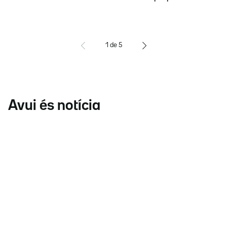
1
de
5
Avui és notícia