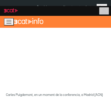
Anar
Anar
Més
a
al
És notícia:
Pluges Inuncat
Ceuta
la
contingut
navegació
principal
Carles Puigdemont, en un moment de la conferencia, a Madrid (ACN)