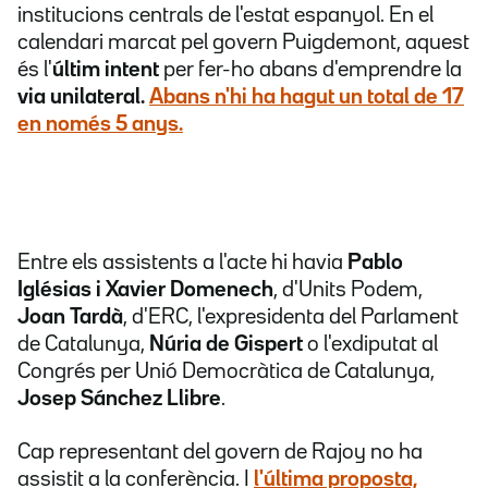
institucions centrals de l'estat espanyol. En el
calendari marcat pel govern Puigdemont, aquest
és l'
últim intent
per fer-ho abans d'emprendre la
via unilateral.
Abans n'hi ha hagut un total de
17
en només 5 anys
.
Entre els assistents a l'acte hi havia
Pablo
Iglésias i Xavier Domenech
, d'Units Podem,
Joan Tardà
, d'ERC, l'expresidenta del Parlament
de Catalunya,
Núria de Gispert
o l'exdiputat al
Congrés per Unió Democràtica de Catalunya,
Josep Sánchez Llibre
.
Cap representant del govern de Rajoy no ha
assistit
a la conferència. I
l'última proposta,