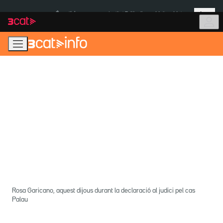
Anar
Anar
Més
a
al
És notícia:
Institut Tailàndia
Multa a Meta
la
contingut
navegació
principal
Rosa Garicano, aquest dijous durant la declaració al judici pel cas
Palau