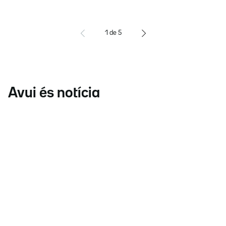
1
de
5
Avui és notícia