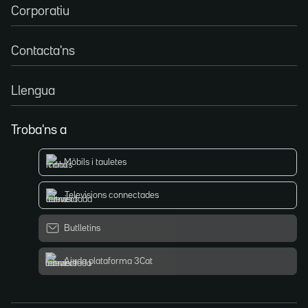
Corporatiu
Contacta'ns
Llengua
Troba'ns a
Mòbils i tauletes
Televisions connectades
Butlletins
Ajuda plataforma 3Cat