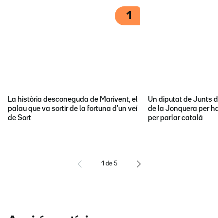
1
La història desconeguda de Marivent, el
Un diputat de Junts d
palau que va sortir de la fortuna d'un veí
de la Jonquera per ha
de Sort
per parlar català
1
de
5