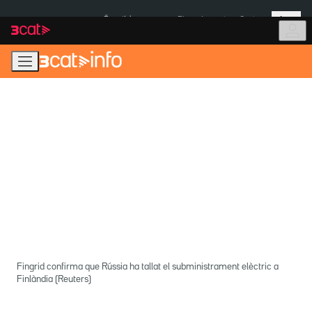
Anar
Anar
Més
a
al
És notícia:
Pluges Inuncat
Ceuta
la
contingut
navegació
principal
Fingrid confirma que Rússia ha tallat el subministrament elèctric a
Finlàndia (Reuters)