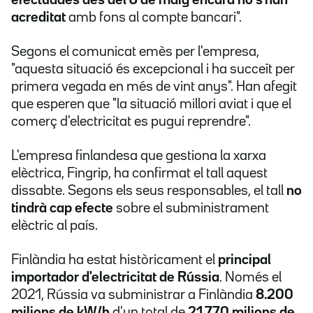
efectuades des del 6 de maig encara no s'han
acreditat
amb fons al compte bancari".
Segons el comunicat emès per l'empresa,
"aquesta situació és excepcional i ha succeït per
primera vegada en més de vint anys". Han afegit
que esperen que "la situació millori aviat i que el
comerç d'electricitat es pugui reprendre".
L'empresa finlandesa que gestiona la xarxa
elèctrica, Fingrip, ha confirmat el tall aquest
dissabte. Segons els seus responsables, el tall
no
tindrà cap efecte
sobre el subministrament
elèctric al país.
Finlàndia ha estat històricament el
principal
importador d'electricitat de Rússia
. Només el
2021, Rússia va subministrar a Finlàndia
8.200
milions de kW/h
d'un total de
21.770 milions de