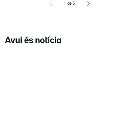
1
de
5
Avui és notícia