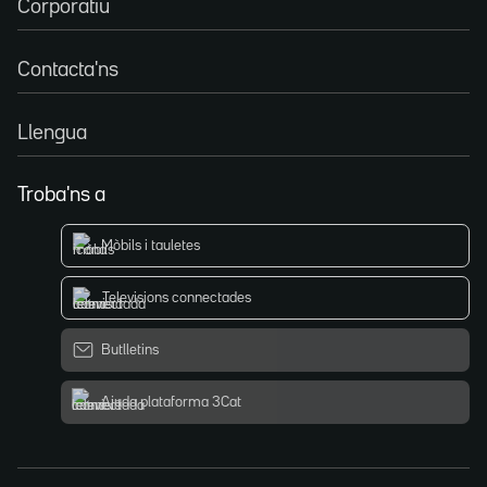
Corporatiu
Contacta'ns
Llengua
Troba'ns a
Mòbils i tauletes
Televisions connectades
Butlletins
Ajuda plataforma 3Cat