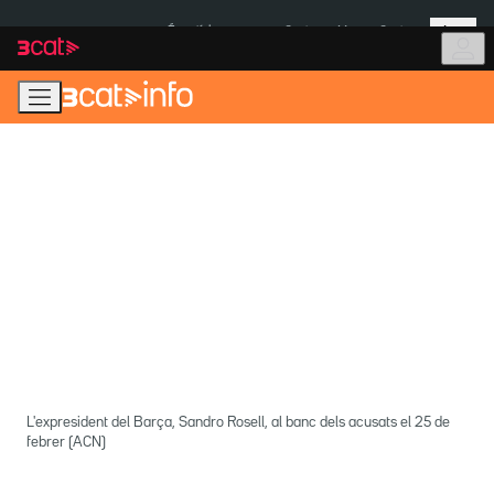
Anar
Anar
Més
a
al
És notícia:
Ceuta
Menors Ceuta
la
contingut
navegació
principal
L'expresident del Barça, Sandro Rosell, al banc dels acusats el 25 de
febrer (ACN)