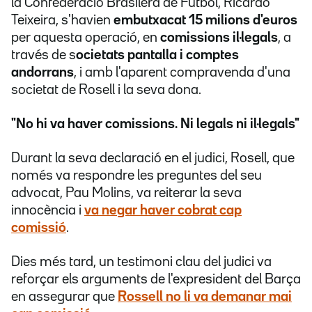
la Confederació Brasilera de Futbol, Ricardo
Teixeira, s'havien
embutxacat 15 milions d'euros
per aquesta operació, en
comissions il·legals
, a
través de s
ocietats pantalla i comptes
andorrans
, i amb l'aparent compravenda d'una
societat de Rosell i la seva dona.
"No hi va haver comissions. Ni legals ni il·legals"
Durant la seva declaració en el judici, ​Rosell, que
només va respondre les preguntes del seu
advocat, Pau Molins, va reiterar la seva
innocència i
va negar haver cobrat cap
comissió
.
Dies més tard, un testimoni clau del judici va
reforçar els arguments de l'expresident del Barça
en assegurar que
Rossell no li va demanar mai