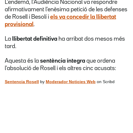
L'endemà, l'Audiència Nacional va respondre
afirmativament l'enèsima petició de les defenses
de Rosell i Besolí i
els va concedir la
llibertat
provisional
.
La
llibertat definitiva
ha arribat dos mesos més
tard.
Aquesta és la
sentència íntegra
que ordena
l'absolució de Rosell i els altres cinc acusats:
Sentencia Rosell
by
Moderador Noticies Web
on Scribd