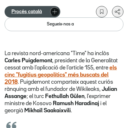
Procés català
Segueix-nos a
La revista nord-americana "Time" ha inclòs
Carles Puigdemont
, president de la Generalitat
cessat amb l'aplicació de l'article 155, entre
els
cinc "fugitius geopolítics" més buscats del
2018
. Puigdemont comparteix aquest curiós
rànquing amb el fundador de Wikileaks,
Julian
Assange
; el turc
Fethullah Gülen
, l'exprimer
ministre de Kosovo
Ramush Haradinaj
i el
georgià
Mikhaïl Saakaixvili
.