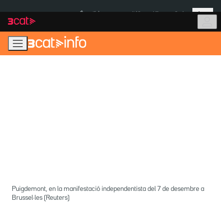
Anar
Anar
Més
a
al
És notícia:
Itàlia
Ulleres eclipsi
la
contingut
navegació
principal
Puigdemont, en la manifestació independentista del 7 de desembre a
Brussel·les (Reuters)