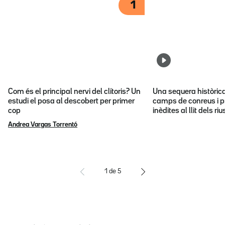
1
Com és el principal nervi del clítoris? Un
Una sequera històric
estudi el posa al descobert per primer
camps de conreus i p
cop
inèdites al llit dels riu
Andrea Vargas Torrentó
1
de
5