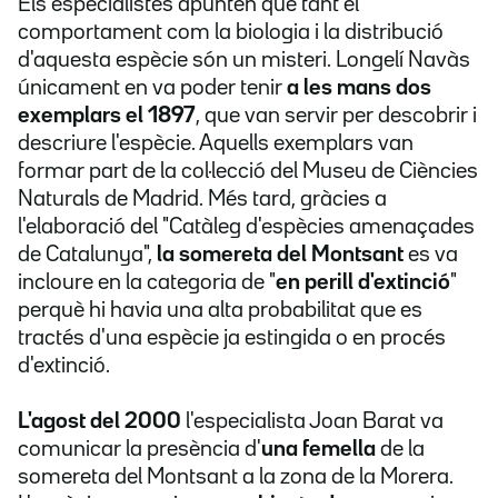
Els especialistes apunten que tant el
comportament com la biologia i la distribució
d'aquesta espècie són un misteri. Longelí Navàs
únicament en va poder tenir
a les mans dos
exemplars el 1897
, que van servir per descobrir i
descriure l'espècie. Aquells exemplars van
formar part de la col·lecció del Museu de Ciències
Naturals de Madrid. Més tard, gràcies a
l'elaboració del "Catàleg d'espècies amenaçades
de Catalunya",
la somereta del Montsant
es va
incloure en la categoria de "
en perill d'extinció
"
perquè hi havia una alta probabilitat que es
tractés d'una espècie ja estingida o en procés
d'extinció.
L'agost del 2000
l'especialista Joan Barat va
comunicar la presència d'
una femella
de la
somereta del Montsant a la zona de la Morera.