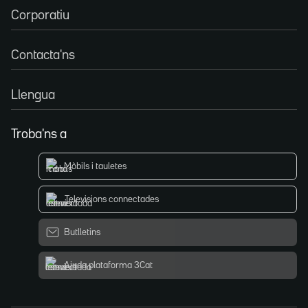
Corporatiu
Contacta'ns
Llengua
Troba'ns a
Mòbils i tauletes
Televisions connectades
Butlletins
Ajuda plataforma 3Cat