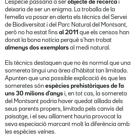
L'espècie passaria a ser
objecte de recerca
i
deixaria de ser un enigma. La troballa de la
femella va posar en alerta els tècnics del Servei
de Biodiversitat i del Parc Natural del Montsant,
però no ha estat fins
al 2011
que els censos han
donat la bona notícia perquè s'han trobat
almenys dos exemplars
al medi natural.
Els tècnics destaquen que no és normal que una
somereta tingui una àrea d'hàbitat tan limitada.
Apunten que una possible explicació és que les
someretes són
espècies prehistòriques de fa
uns 30 milions d'anys
i, en tot cas, la somereta
del Montsant podria haver quedat aïllada dels
seus parents propers, limitada pels canvis del
paisatge, i el seu aïllament hauria provocat la
seva especiació marcant molt la diferència amb
les espècies veïnes.