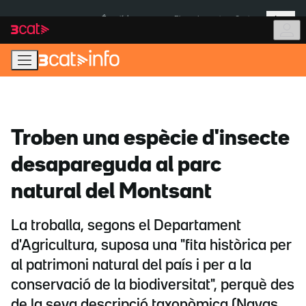
Anar
Anar
Més
a
al
És notícia:
Pluges Inuncat
Ceuta
la
contingut
navegació
principal
Troben una espècie d'insecte
desapareguda al parc
natural del Montsant
La troballa, segons el Departament
d'Agricultura, suposa una "fita històrica per
al patrimoni natural del país i per a la
conservació de la biodiversitat", perquè des
de la seva descripció taxonòmica (Navas,