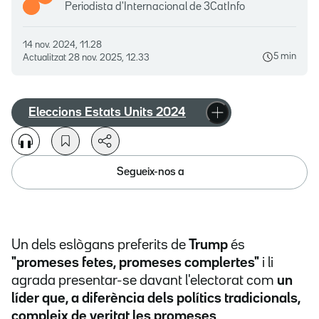
Periodista d'Internacional de 3CatInfo
14 nov. 2024, 11.28
5 min
Actualitzat
28 nov. 2025, 12.33
Eleccions Estats Units 2024
Segueix-nos a
Un dels eslògans preferits de
Trump
és
"promeses fetes, promeses complertes"
i li
agrada presentar-se davant l'electorat com
un
líder que, a diferència dels polítics tradicionals,
compleix de veritat les promeses
.