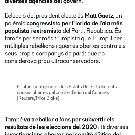
diverses agències del govern
.
L'elecció del president electe és
Matt Gaetz
, un
polèmic
congressista per Florida de l'ala més
populista i extremista
del Partit Republicà. És
famós per ser més trumpista que Trump, i per
múltiples rebel·lions i guerres obertes contra els
seus propis companys de partit que no
considerava prou ultraconservadors.
El futur fiscal general dels Estats Units té diferents
causes obertes pel comitè d'ètica del Congrés
(Reuters/Mike Blake)
També
va treballar a fons per subvertir els
resultats de les eleccions del 2020
i té diverses
investigacions obertes pel comitè d'ètica del