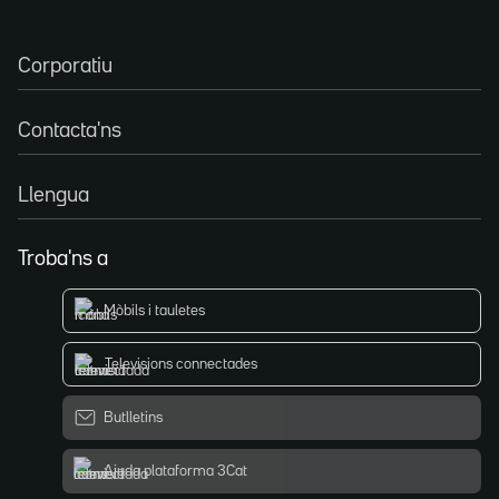
Corporatiu
Contacta'ns
Llengua
Troba'ns a
Mòbils i tauletes
Televisions connectades
Butlletins
Ajuda plataforma 3Cat