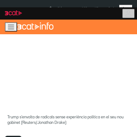
Anar
Anar
Més
a
al
És notícia:
Itàlia
Ulleres eclipsi
la
contingut
navegació
principal
Trump s'envolta de radicals sense experiència política en el seu nou
gabinet (Reuters/Jonathan Drake)