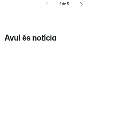
1
de
5
Avui és notícia