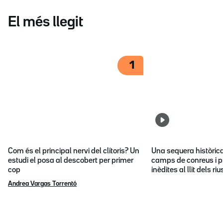
El més llegit
1
Com és el principal nervi del clítoris? Un
Una sequera històric
estudi el posa al descobert per primer
camps de conreus i p
cop
inèdites al llit dels riu
Andrea Vargas Torrentó