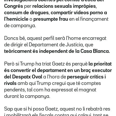
Congrés
per
relacions sexuals impròpies
,
consum de drogues
,
compartir vídeos porno a
l'hemicicle
o
presumpte frau
en el finançament
de campanya.
Doncs bé, aquest perfil serà l'home encarregat
de dirigir el Departament de Justícia, que
teòricament és independent de la Casa Blanca.
Però si Trump ha triat Gaetz és perquè
la prioritat
és convertir el departament en un braç executor
del Despatx Oval
a l'hora de
perseguir crítics i
rivals
amb qui Trump cregui que té comptes
pendents, tal com ha expressat el magnat
durant la campanya.
Sap que si hi posa Gaetz, aquest no li rebatrà res
i mobilitzarà els fiscals contra qui calgui, tant se