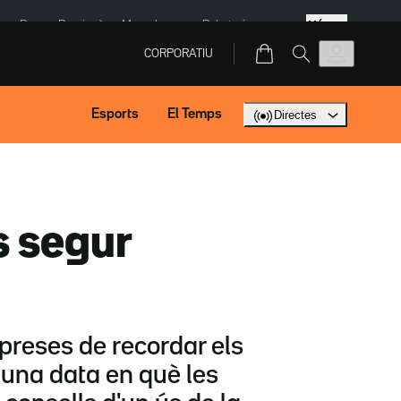
Més
eBay
Perpinyà
Mercabarna
Robatoris coure
CORPORATIU
Esports
El Temps
Directes
s segur
mpreses de recordar els
 una data en què les