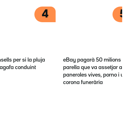
4
5
sells per si la pluja
eBay pagarà 50 milions a la
t'agafa conduint
parella que va assetjar amb
paneroles vives, porno i una
corona funerària