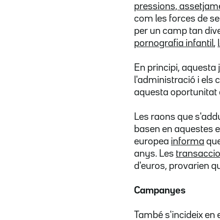
pressions, assetjamen
com les forces de seg
per un camp tan div
pornografia infantil
,
En principi, aquesta 
l'administració i els
aquesta oportunitat 
Les raons que s'add
basen en aquestes e
europea
informa
que
anys. Les
transaccio
d'euros, provarien q
Campanyes
També s'incideix en e