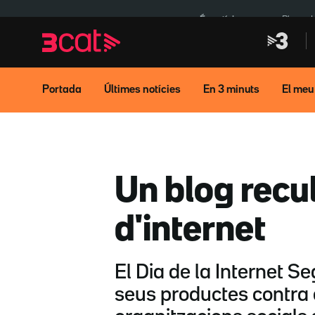
Anar
Anar
a
al
És notícia:
Pluges 
la
contingut
navegació
principal
Portada
Últimes notícies
En 3 minuts
El meu
Un blog recul
d'internet
El Dia de la Internet S
seus productes contra e