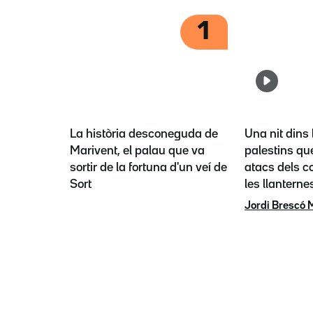
1
La història desconeguda de
Una nit dins 
Marivent, el palau que va
palestins que
sortir de la fortuna d'un veí de
atacs dels co
Sort
les llanterne
Jordi Brescó 