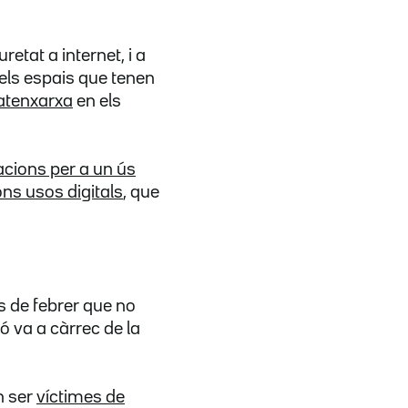
etat a internet, i a
dels espais que tenen
atenxarxa
en els
cions per a un ús
ns usos digitals
, que
s de febrer que no
ó va a càrrec de la
n ser
víctimes de