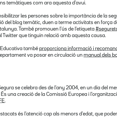
ns temàtiques com ara aquesta d'avui.
sibilitzar les persones sobre la importància de la segur
ió del blog temàtic, duen a terme activitats en força 
atalunya. També promouen l'ús de l'etiqueta
#seguret
 Twitter que tinguin relació amb aquesta causa.
a Educativa també
proporciona informació i recomana
l departament va posar en circulació un
manual dels bo
 Segura se celebra des de l'any 2004, en un dia del me
 És una creació de la Comissió Europea i l'organitzaci
FE
.
estacats és l'atenció cap als menors d'edat, que pode