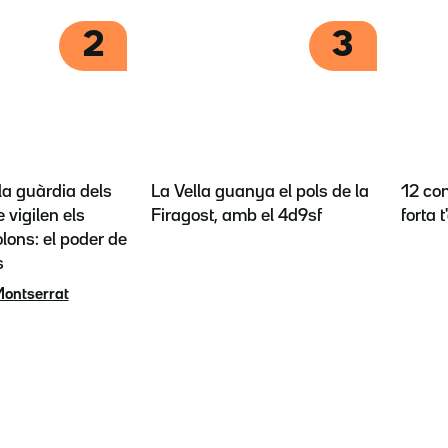
2
3
la guàrdia dels
La Vella guanya el pols de la
12 con
 vigilen els
Firagost, amb el 4d9sf
forta 
lons: el poder de
s
Montserrat