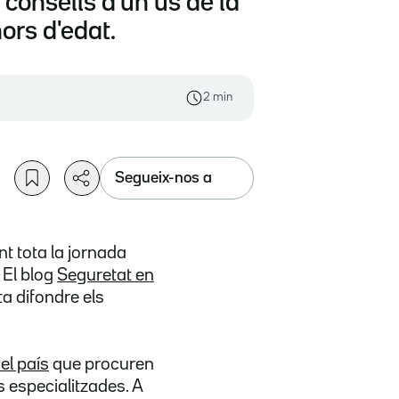
 consells d'un ús de la
ors d'edat.
2 min
Segueix-nos a
t tota la jornada
 El blog
Seguretat en
ta difondre els
el país
que procuren
s especialitzades. A