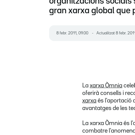
organitzacions socials 
gran xarxa global que p
8 febr. 2011, 09.00
Actualitzat
8 febr. 201
La
xarxa Òmnia
cele
oferirà consells i re
xarxa
és l'aportació 
avantatges de les tec
La xarxa Òmnia és l'
combatre l'anomena