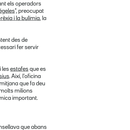
ant els operadors
égeles
", preocupat
èxia i la bulímia
, la
ntent des de
essari fer servir
i les
estafes
que es
sius
. Així, l'oficina
mitjana que fa deu
 molts milions
òmica important.
sellava que abans