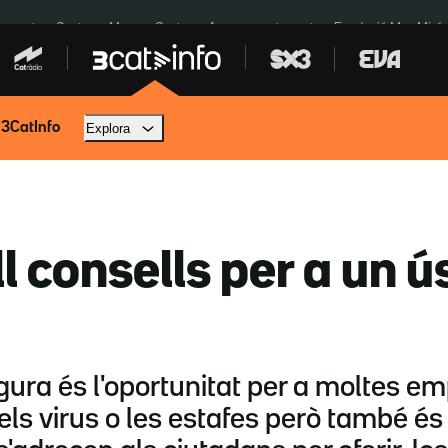
Inuncat
Ceuta
Menors Ceuta
Aparcament agost
Fundació Mas Miró
 3CatInfo
Explora
l consells per a un ú
egura és l'oportunitat per a moltes e
ls virus o les estafes però també és