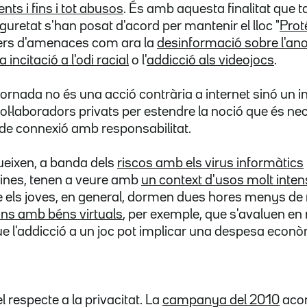
ts i fins i tot abusos
. És amb aquesta finalitat que t
uretat s'han posat d'acord per mantenir el lloc "
Prot
ers d'amenaces com ara la
desinformació sobre l'anor
la incitació a l'odi racial
o l'
addicció als videojocs
.
jornada no és una acció contrària a internet sinó un i
 col·laboradors privats per estendre la noció que és nec
de connexió amb responsabilitat.
ueixen, a banda dels
riscos amb els virus informàtics
ines, tenen a veure amb
un context d'usos molt inten
 els joves, en general, dormen dues hores menys de 
ns amb béns virtuals
, per exemple, que s'avaluen en
ue l'addicció a un joc pot implicar una despesa econ
l respecte a la privacitat. La
campanya del 2010
acon