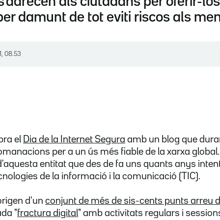
s'adrecen als ciutadans per oferir-los
er damunt de tot eviti riscos als men
1, 08.53
bra el
Dia de la Internet Segura
amb un blog que duran
comanacions per a un ús més fiable de la xarxa global.
d'aquesta entitat que des de fa uns quants anys inten
nologies de la informació i la comunicació (TIC).
origen d'un
conjunt de més de sis-cents punts arreu d
da "
fractura digital
" amb activitats regulars i session