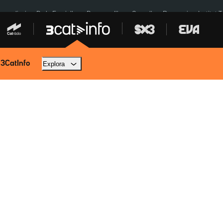
res eclipsi
De la Espriella
Dos anys Illa
Granollers Paraguai
Institut 
 3CatInfo
Explora