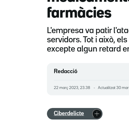
farmàcies
L'empresa va patir l'ata
servidors. Tot i això, e
excepte algun retard 
Redacció
22 març 2023, 23.38
Actualitzat
30 mar
Ciberdelicte