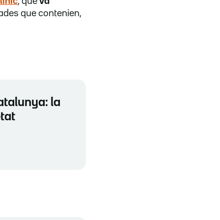
línic
, que
va
ades que contenien,
atalunya: la
tat