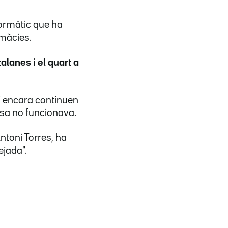
formàtic que ha
rmàcies.
alanes i el quart a
i encara continuen
esa no funcionava.
ntoni Torres, ha
ejada".