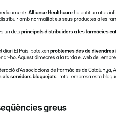
 medicaments
Alliance Healthcare
ha patit un atac in
distribuir amb normalitat els seus productes a les fa
és un dels
principals distribuïdors a les farmàcies cat
 diari El País, pateixen
problemes des de divendres
ionar-ho. Aquest dimecres a la tarda el web de l'empr
ederació d'Associacions de Farmàcies de Catalunya, A
 els servidors bloquejats
i tota l'empresa està bloqu
eqüències greus