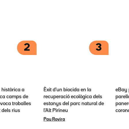
2
3
històrica a
Èxit d'un biocida en la
eBay 
ca camps de
recuperació ecològica dels
parel
ovoca troballes
estanys del parc natural de
panero
t dels rius
l'Alt Pirineu
coron
Pau Rovira