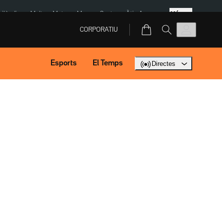
Més
Tailàndia
Multa a Meta
Menors Ceuta
Àtic Ayuso
CORPORATIU
Esports
El Temps
Directes