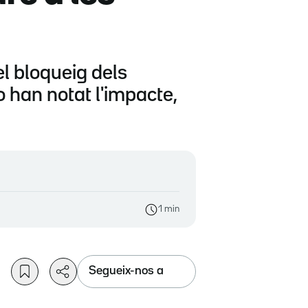
el bloqueig dels
no han notat l'impacte,
1 min
Segueix-nos a