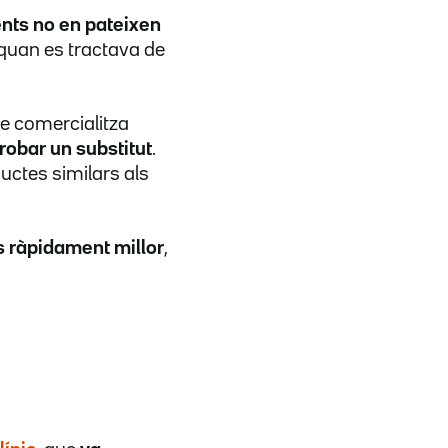
ients no en pateixen
 quan es tractava de
e comercialitza
trobar un substitut
.
oductes similars als
s ràpidament millor
,