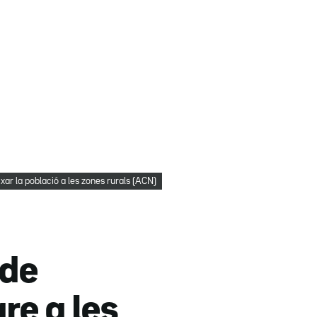
xar la població a les zones rurals (ACN)
 de
re a les