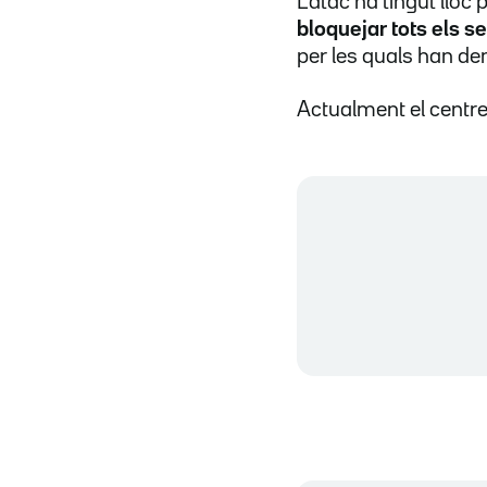
L'atac ha tingut llo
bloquejar tots els s
per les quals han de
Actualment el centr