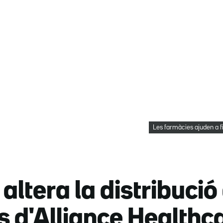
Les farmàcies ajuden a fi
altera la distribució
d'Alliance Healthca