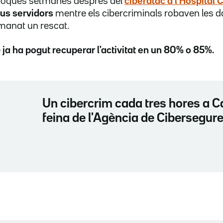
c poques setmanes després del
ciberatac a l'Hospital C
eus servidors
mentre els cibercriminals robaven les d
manat un rescat.
e
ja ha pogut recuperar l'activitat en un 80% o 85%.
Un cibercrim cada tres hores a C
feina de l'Agència de Cibersegure