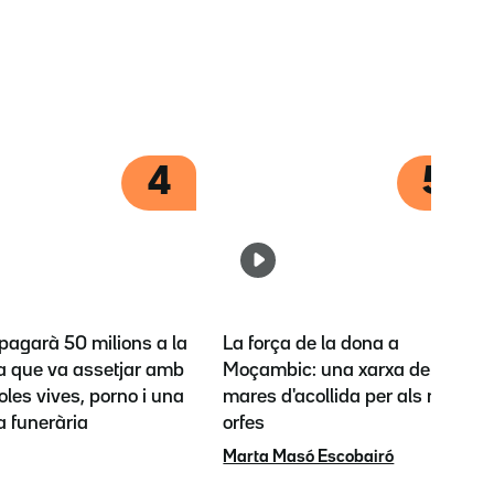
4
5
pagarà 50 milions a la
La força de la dona a
la que va assetjar amb
Moçambic: una xarxa de
les vives, porno i una
mares d'acollida per als nens
a funerària
orfes
Marta Masó Escobairó