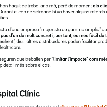
 han hagut de treballar a mà, però de moment
els cl
 Durant el cap de setmana hi va haver alguns retards
fics.
racta d'una empresa "majorista de gamma àmplia" qu
 pas d'un de molt concret i, per tant, és més fàcil de 
silient", diu, i altres distribuïdores poden facilitar pr
Healthcare.
seguren que treballen per
"limitar l'impacte" com mé
ap detall més sobre el cas.
pital Clínic