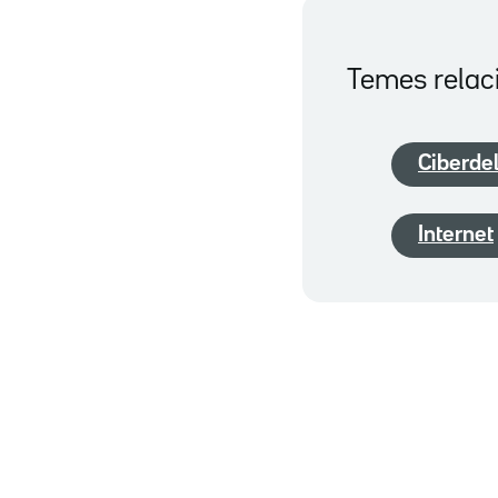
Temes relac
Ciberdel
Internet