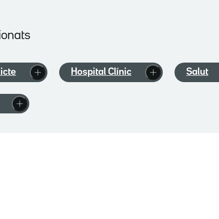
ionats
icte
Hospital Clínic
Salut