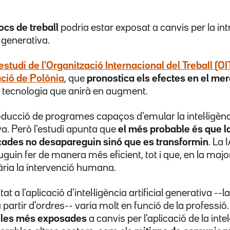
ocs de treball
podria estar exposat a canvis per la int
al generativa.
estudi de l'Organització Internacional del Treball (OIT)
ació de Polònia
, que
pronostica els efectes en el mer
tecnologia que anirà en augment.
oducció de programes capaços d'emular la intel·ligènci
a. Però l'estudi apunta que
el més probable és que l
ades no desapareguin sinó que es transformin
. La
uin fer de manera més eficient, tot i que, en la majori
ria la intervenció humana.
tat a l'aplicació d'intel·ligència artificial generativa -
partir d'ordres-- varia molt en funció de la professió
n les més exposades
a canvis per l'aplicació de la intel·