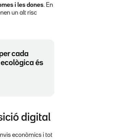
homes i les dones
. En
nen un alt risc
 per cada
 ecològica és
ició digital
nvis econòmics i tot