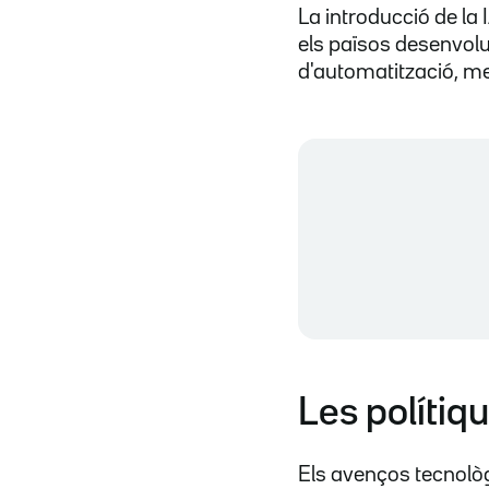
La introducció de la
els països desenvolup
d'automatització, men
Les polítiqu
Els avenços tecnològ