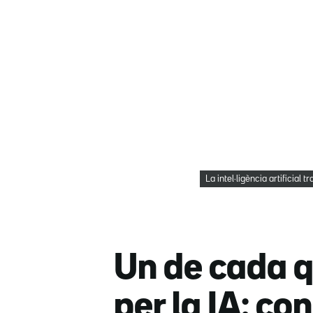
La intel·ligència artificia
Un de cada q
per la IA: co