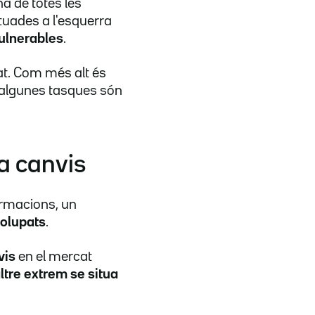
na de totes les
ituades a l'esquerra
vulnerables
.
tat. Com més alt és
 (algunes tasques són
 a canvis
ormacions, un
olupats
.
vis
en el mercat
altre extrem se situa