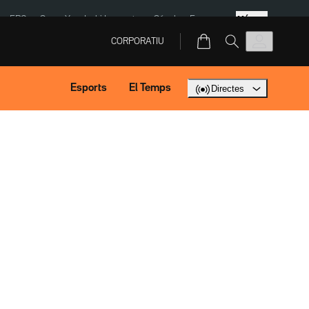
Més
ERC
SpaceX
Isaki Lacuesta
Sánchez Europa
CORPORATIU
Esports
El Temps
Directes