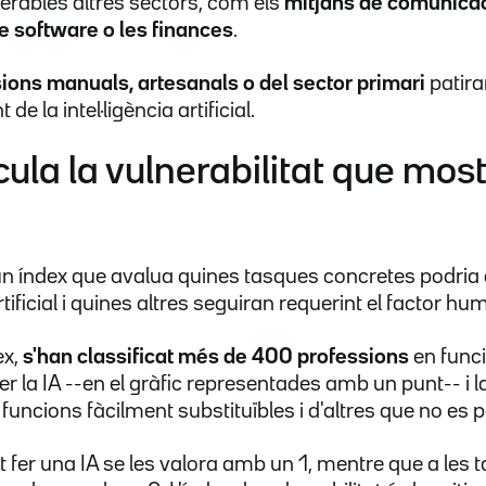
rables altres sectors, com els
mitjans de comunicac
 software o les finances
.
sions manuals, artesanals o del sector primari
patir
 la intel·ligència artificial.
ula la vulnerabilitat que most
 un índex que avalua quines tasques concretes podri
artificial i quines altres seguiran requerint el factor hu
ex,
s'han classificat més de 400 professions
en funci
r la IA --en el gràfic representades amb un punt-- i la 
 ha funcions fàcilment substituïbles i d'altres que no e
t fer una IA se les valora amb un 1, mentre que a les 