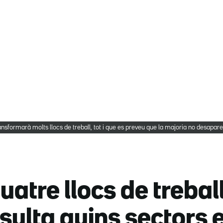
l transformarà molts llocs de treball, tot i que es preveu que la majoria no desa
uatre llocs de trebal
nsulta quins sectors