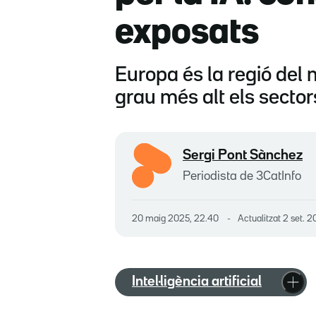
exposats
Europa és la regió del 
grau més alt els secto
Sergi Pont Sànchez
Periodista de 3CatInfo
20 maig 2025, 22.40
Actualitzat
2 set. 2
Intel·ligència artificial