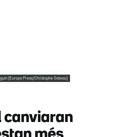
pareguin (Europa Press/Christophe Gateau)
l canviaran
 estan més