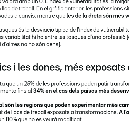
valora amb un 0. L'índex de vulnerabilitat és la mitja
lloc de treball. En el gràfic anterior, les professions s
sades a canvis, mentre que
les de la dreta són més 
 tasques és la desviació típica de l'índex de vulnerabili
s variabilitat hi ha entre les tasques d'una professió
 d'altres no ho són gens).
rics i les dones, més exposats
ta que un 25% de les professions poden patir transf
menta fins al
34% en el cas dels països més desenv
tral són les regions que poden experimentar més can
at de llocs de treball exposats a transformacions.
A l'
un 80% que no es veurà modificat.