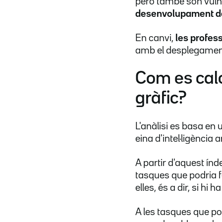
però també són vulne
desenvolupament de
En canvi,
les profes
amb el desplegament de
Com es calc
gràfic?
L'anàlisi es basa en
eina d'intel·ligència 
A partir d'aquest índ
tasques que podria fe
elles, és a dir, si hi
A les tasques que po