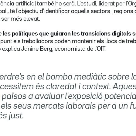
gència artificial també ho serà. L'estudi, liderat per l'O
all, té l'objectiu d'identificar aquells sectors i regions
t ser més elevat.
e
les polítiques que guiaran les transicions digitals
 punt els treballadors poden mantenir els llocs de treb
o explica Janine Berg, economista de l'OIT:
perdre's en el bombo mediàtic sobre la
cessitem és claredat i context. Aque
 països a avaluar l'exposició potencial
els seus mercats laborals per a un f
és just.