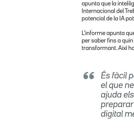
apunta que la intel·li
Internacional del Treb
potencial de la IA po
L'informe apunta qu
per saber fins a quin
transformant. Així h
És fàcil 
el que ne
ajuda els
preparar 
digital m