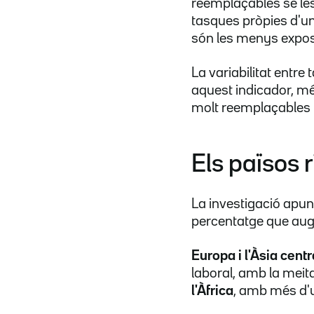
reemplaçables se les 
tasques pròpies d'un 
són les menys expo
La variabilitat entre
aquest indicador, mé
molt reemplaçables i
Els països 
La investigació apun
percentatge que aug
Europa i l'Àsia cen
laboral, amb la meit
l'Àfrica
, amb més d'