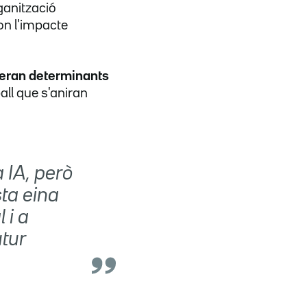
rganització
 on l'impacte
 seran determinants
all que s'aniran
 IA, però
sta eina
 i a
utur