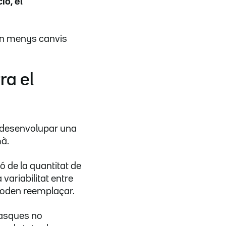
ió, el
an menys canvis
ra el
a desenvolupar una
mà.
ó de la quantitat de
variabilitat entre
s poden reemplaçar.
tasques no