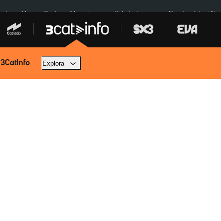
euta
Menors Ceuta
Mercabarna
Robatoris coure
Bombardejos Kíiv
 3CatInfo
Explora