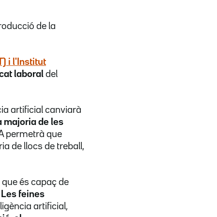
roducció de la
 i l'Institut
cat laboral
del
a artificial canviarà
a majoria de les
 IA permetrà que
a de llocs de treball,
-la que és capaç de
.
Les feines
ligència artificial,