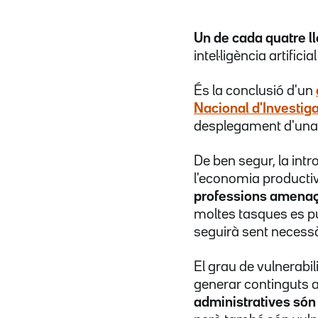
Un de cada quatre ll
intel·ligència artifici
És la conclusió d'un
Nacional d'Investig
desplegament d'una 
De ben segur, la intr
l'economia productiv
professions amenaç
moltes tasques es pug
seguirà sent necessà
El grau de vulnerabili
generar continguts a 
administratives só