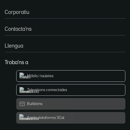
Corporatiu
Contacta'ns
Llengua
Troba'ns a
Mòbils i tauletes
Televisions connectades
Butlletins
Ajuda plataforma 3Cat