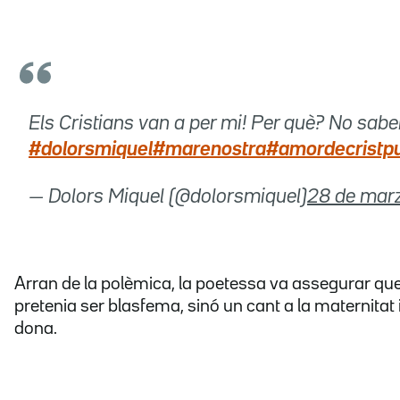
Els Cristians van a per mi! Per què? No saben
#dolorsmiquel
#marenostra
#amordecristp
— Dolors Miquel (@dolorsmiquel)
28 de mar
Arran de la polèmica, la poetessa va assegurar que
pretenia ser blasfema, sinó un cant a la maternitat i 
dona.