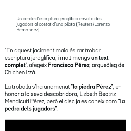
Un cercle d'escriptura jeroglífica envolta dos
jugadors al costat d'una pilota (Reuters/Lorenzo
Hernandez)
"En aquest jaciment maia és rar trobar
escriptura jeroglífica, i molt menys
un text
complet
", afegeix
Francisco Pérez
, arqueòleg de
Chichen Itzà.
La troballa s'ha anomenat "
la piedra Pérez"
, en
honor a la seva descobridora, Lizbeth Beatriz
Mendicuti Pérez, però el disc ja es coneix com
"la
pedra dels jugadors".