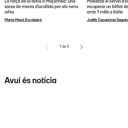
La força de la dona a Moçambic: una
Mobilitza el servei d
xarxa de mares d'acollida per als nens
recuperar un bitllet d
orfes
amb 1 milió a Itàlia
Marta Masó Escobairó
Judith Casaprima Sagué
1
de
5
Avui és notícia