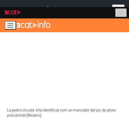
Anar
Anar
Més
a
al
És notícia:
Itàlia
Ulleres eclipsi
la
contingut
navegació
principal
La pedra circular s'ha identificat com un marcador del joc de pilota
precolombí (Reuters)