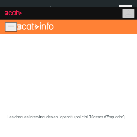
Anar
Anar
Més
a
al
És notícia:
Itàlia
Ulleres eclipsi
la
contingut
navegació
principal
Les drogues intervingudes en l'operatiu policial (Mossos d'Esquadra)