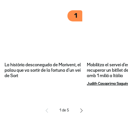
1
La història desconeguda de Marivent, el
Mobilitza el servei d
palau que va sortir de la fortuna d'un veí
recuperar un bitllet d
de Sort
amb 1 milió a Itàlia
Judith Casaprima Sagué
1
de
5