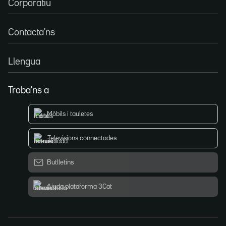
Corporatiu
Contacta'ns
Llengua
Troba'ns a
Mòbils i tauletes
Televisions connectades
Butlletins
Ajuda plataforma 3Cat