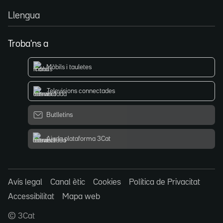
Llengua
Troba'ns a
Mòbils i tauletes
Televisions connectades
Butlletins
Ajuda plataforma 3Cat
Avís legal
Canal ètic
Cookies
Política de Privacitat
Accessibilitat
Mapa web
© 3Cat