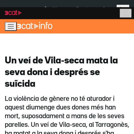
Anar
Anar
Més
a
al
És notícia:
Pluges Inuncat
Ceuta
la
contingut
navegació
principal
Un veí de Vila-seca mata la
seva dona i després se
suïcida
La violència de gènere no té aturador i
aquest diumenge dues dones més han
mort, suposadament a mans de les seves
parelles. Un veí de Vila-seca, al Tarragonès,
ha matat a la seva dona i després s'ha