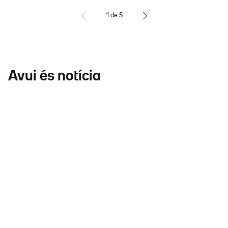
1
de
5
Avui és notícia