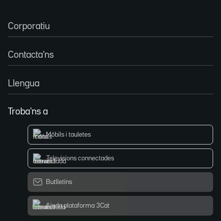
Corporatiu
Contacta'ns
Llengua
Troba'ns a
Mòbils i tauletes
Televisions connectades
Butlletins
Ajuda plataforma 3Cat