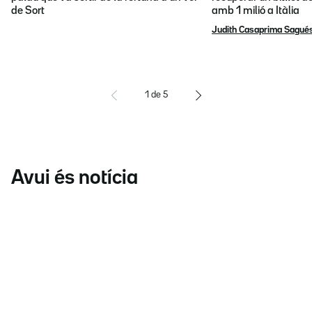
de Sort
amb 1 milió a Itàlia
Judith Casaprima Sagué
1
de
5
Avui és notícia