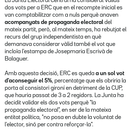
La Junta Electoral Central ha considerat vàlids
dos vots per a ERC que en el recompte inicial es
van comptabilitzar com a nuls perquè anaven
acompanyats de propaganda electoral
del
mateix partit, però, al mateix temps, ha rebutjat el
recurs del grup independentista en què
demanava considerar vàlid també el vot que
incloïa l'estampa de Josepmaria Escrivà de
Balaguer.
Amb aquesta decisió, ERC es queda
a un sol vot
d'aconseguir el 5%
, percentatge que els obriria la
porta al consistori gironí en detriment de la CUP,
que hauria passat de 3 a 2 regidors. La Junta ha
decidit validar els dos vots perquè "la
propaganda electoral", en ser de la mateixa
entitat política, "no posa en dubte la voluntat de
l'elector, sinó per contra reforçar-la".