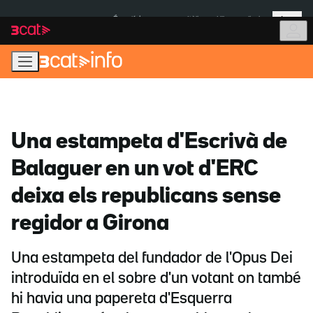
Anar
Anar
Més
a
al
És notícia:
Itàlia
Ulleres eclipsi
la
contingut
navegació
principal
Una estampeta d'Escrivà de
Balaguer en un vot d'ERC
deixa els republicans sense
regidor a Girona
Una estampeta del fundador de l'Opus Dei
introduïda en el sobre d'un votant on també
hi havia una papereta d'Esquerra