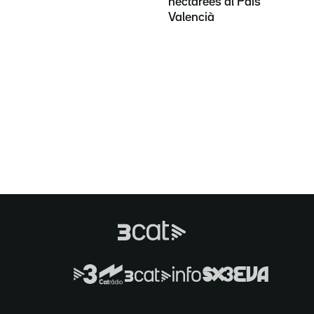
hectàrees al País
Valencià