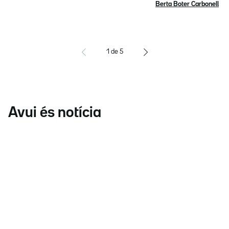
Berta Boter Carbonell
1
de
5
Avui és notícia