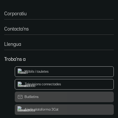
Corporatiu
Contacta'ns
Llengua
Troba'ns a
Mòbils i tauletes
Televisions connectades
Butlletins
Ajuda plataforma 3Cat