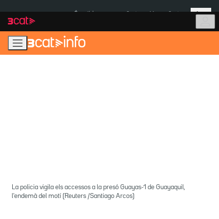
Anar
Anar
Més
a
al
És notícia:
Ceuta
Menors Ceuta
la
contingut
navegació
principal
La policia vigila els accessos a la presó Guayas-1 de Guayaquil,
l'endemà del motí (Reuters /Santiago Arcos)