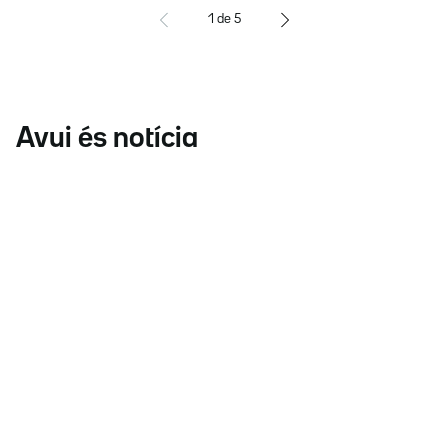
1
de
5
Avui és notícia