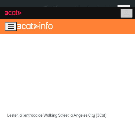
Anar
Anar
Més
a
al
És notícia:
Pluges Inuncat
Ceuta
la
contingut
navegació
principal
Lester, a l'entrada de Walking Street, a Angeles City (3Cat)