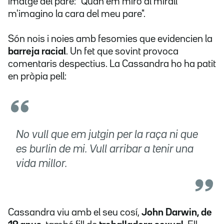
imatge del pare: "Quan em miro al mirall
m'imagino la cara del meu pare".
Són nois i noies amb fesomies que evidencien la
barreja racial
. Un fet que sovint provoca
comentaris despectius. La Cassandra ho ha patit
en pròpia pell:
No vull que em jutgin per la raça ni que
es burlin de mi. Vull arribar a tenir una
vida millor.
Cassandra viu amb el seu cosí,
John Darwin, de