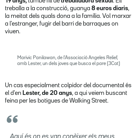
19 anys,
també fill de
treballadora sexual
. Ell
treballa a la construcció, guanya
8 euros diaris
,
la meitat dels quals dona a la família. Vol marxar
a l'estranger, fugir del barri de barraques on
viuen.
Marivic Panilawan, de l'Associació Angeles Relief,
amb Lester, un dels joves que busca el pare (3Cat)
Un cas especialment colpidor del documental és
el d'en
Lester, de 20 anys
, a qui veiem buscant
feina per les botigues de Walking Street.
Aquí és on es van conèixer els meus