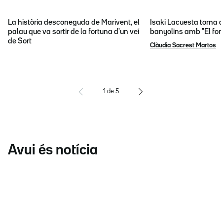
La història desconeguda de Marivent, el
Isaki Lacuesta torna 
palau que va sortir de la fortuna d'un veí
banyolins amb "El fon
de Sort
Clàudia Sacrest Martos
1
de
5
Avui és notícia