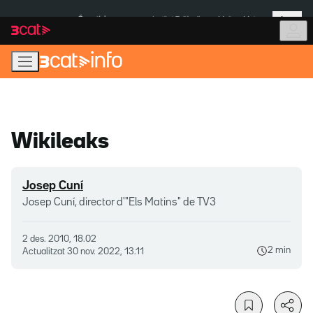
Anar
Anar
Més
a
al
És notícia:
Institut Tailàndia
Multa a Meta
la
contingut
navegació
principal
Wikileaks
Josep Cuní
Josep Cuní, director d'"Els Matins" de TV3
2 des. 2010, 18.02
2 min
Actualitzat
30 nov. 2022, 13.11