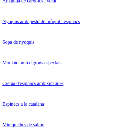
Amanida de carxofes i verat
Nyoquis amb pesto de bròquil i espinacs
Sopa de nyoquis
Moniato amb cigrons especiats
Crema d'espinacs amb xiitaques
Espinacs a la catalana
Miniquiches de salmó