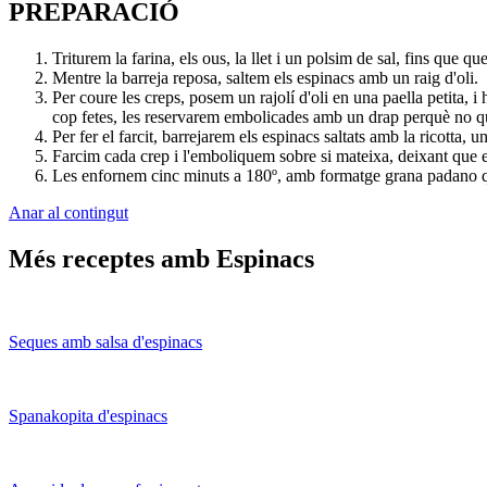
PREPARACIÓ
Triturem la farina, els ous, la llet i un polsim de sal, fins que q
Mentre la barreja reposa, saltem els espinacs amb un raig d'oli.
Per coure les creps, posem un rajolí d'oli en una paella petita,
cop fetes, les reservarem embolicades amb un drap perquè no q
Per fer el farcit, barrejarem els espinacs saltats amb la ricotta, u
Farcim cada crep i l'emboliquem sobre si mateixa, deixant que e
Les enfornem cinc minuts a 180º, amb formatge grana padano qu
Anar al contingut
Més receptes amb Espinacs
Seques amb salsa d'espinacs
Spanakopita d'espinacs