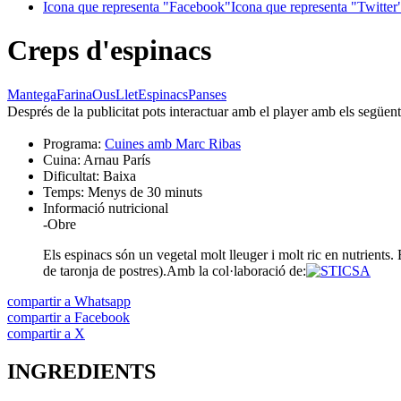
Icona que representa "Facebook"
Icona que representa "Twitter
Creps d'espinacs
Mantega
Farina
Ous
Llet
Espinacs
Panses
Després de la publicitat pots interactuar amb el player amb els següen
Programa:
Cuines amb Marc Ribas
Cuina:
Arnau París
Dificultat:
Baixa
Temps:
Menys de 30 minuts
Informació nutricional
-
Obre
Els espinacs són un vegetal molt lleuger i molt ric en nutrients
de taronja de postres).
Amb la col·laboració de:
compartir a Whatsapp
compartir a Facebook
compartir a X
INGREDIENTS