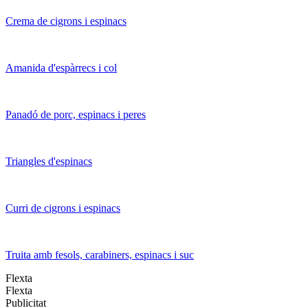
Crema de cigrons i espinacs
Amanida d'espàrrecs i col
Panadó de porc, espinacs i peres
Triangles d'espinacs
Curri de cigrons i espinacs
Truita amb fesols, carabiners, espinacs i suc
Flexta
Flexta
Publicitat