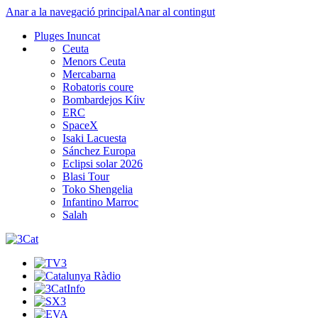
Anar a la navegació principal
Anar al contingut
Pluges Inuncat
Ceuta
Menors Ceuta
Mercabarna
Robatoris coure
Bombardejos Kíiv
ERC
SpaceX
Isaki Lacuesta
Sánchez Europa
Eclipsi solar 2026
Blasi Tour
Toko Shengelia
Infantino Marroc
Salah