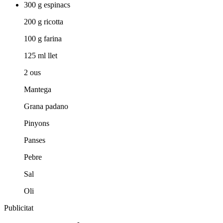
300 g espinacs
200 g ricotta
100 g farina
125 ml llet
2 ous
Mantega
Grana padano
Pinyons
Panses
Pebre
Sal
Oli
Publicitat