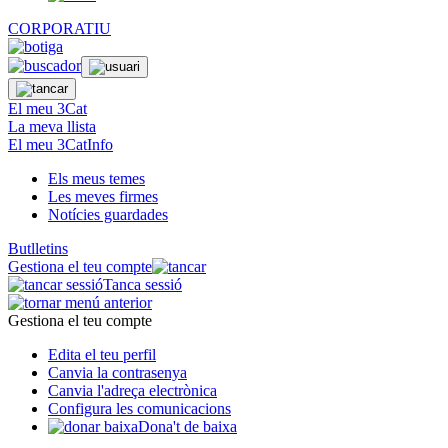
CORPORATIU
El meu 3Cat
La meva llista
El meu 3CatInfo
Els meus temes
Les meves firmes
Notícies guardades
Butlletins
Gestiona el teu compte
Tanca sessió
Gestiona el teu compte
Edita el teu perfil
Canvia la contrasenya
Canvia l'adreça electrònica
Configura les comunicacions
Dona't de baixa