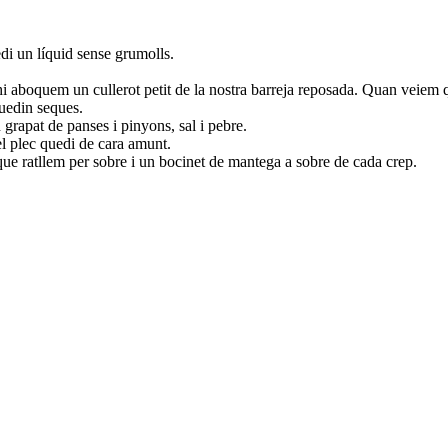
uedi un líquid sense grumolls.
 i hi aboquem un cullerot petit de la nostra barreja reposada. Quan veiem
uedin seques.
n grapat de panses i pinyons, sal i pebre.
l plec quedi de cara amunt.
e ratllem per sobre i un bocinet de mantega a sobre de cada crep.