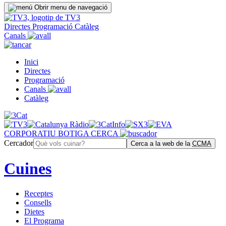
Obrir menu de navegació
Directes
Programació
Catàleg
Canals
Inici
Directes
Programació
Canals
Catàleg
CORPORATIU
BOTIGA
CERCA
Cercador
Cerca a la web de la
CCMA
Cuines
Receptes
Consells
Dietes
El Programa