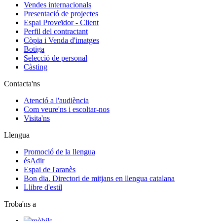
Vendes internacionals
Presentació de projectes
Espai Proveïdor - Client
Perfil del contractant
Còpia i Venda d'imatges
Botiga
Selecció de personal
Càsting
Contacta'ns
Atenció a l'audiència
Com veure'ns i escoltar-nos
Visita'ns
Llengua
Promoció de la llengua
ésAdir
Espai de l'aranès
Bon dia. Directori de mitjans en llengua catalana
Llibre d'estil
Troba'ns a