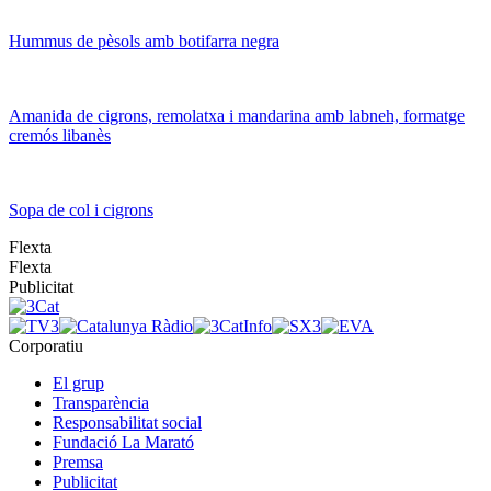
Hummus de pèsols amb botifarra negra
Amanida de cigrons, remolatxa i mandarina amb labneh, formatge
cremós libanès
Sopa de col i cigrons
Flexta
Flexta
Publicitat
Corporatiu
El grup
Transparència
Responsabilitat social
Fundació La Marató
Premsa
Publicitat