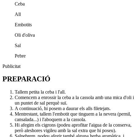
Ceba
All
Embotits
Oli d'oliva
Sal
Pebre
Publicitat
PREPARACIÓ
Tallem petita la ceba i l'all.
Comencem a enrossir la ceba a la cassola amb una mica d'oli i
un puntet de sal perquè suï.
A continuació, hi posem a daurar els alls filetejats.
Mentrestant, tallem l'embotit que tinguem a la nevera (pernil,
cansalada...) i l'aboquem a la cassola.
Hi afegim els cigrons (podeu aprofitar l'aigua de la conserva,
però aleshores vigileu amb la sal extra que hi poseu).
Salpebrem, podeu afegir també alguna herba aromàtica, i