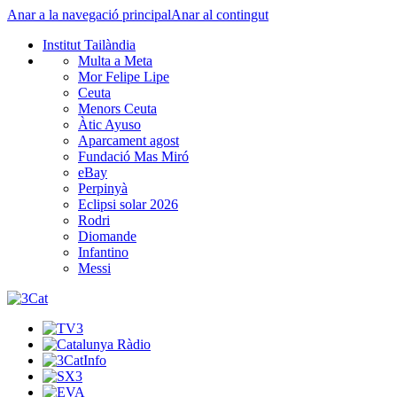
Anar a la navegació principal
Anar al contingut
Institut Tailàndia
Multa a Meta
Mor Felipe Lipe
Ceuta
Menors Ceuta
Àtic Ayuso
Aparcament agost
Fundació Mas Miró
eBay
Perpinyà
Eclipsi solar 2026
Rodri
Diomande
Infantino
Messi