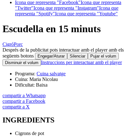
Icona que representa "Facebook"
Icona que representa
"Twitter"
Icona que representa "Instagram"
Icona que
representa "Spotify"
Icona que representa "Youtube"
Escudella en 15 minuts
Cigró
Porc
Després de la publicitat pots interactuar amb el player amb els
següents botons
Engegar/Aturar
Silenciar
Pujar el volum
Instruccions per interactuar amb el player
Disminuir el volum
Programa:
Cuina salvatge
Cuina:
Maria Nicolau
Dificultat:
Baixa
compartir a Whatsapp
compartir a Facebook
compartir a X
INGREDIENTS
Cigrons de pot