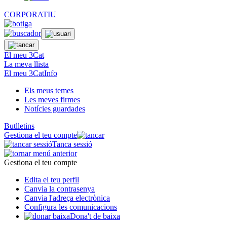
CORPORATIU
El meu 3Cat
La meva llista
El meu 3CatInfo
Els meus temes
Les meves firmes
Notícies guardades
Butlletins
Gestiona el teu compte
Tanca sessió
Gestiona el teu compte
Edita el teu perfil
Canvia la contrasenya
Canvia l'adreça electrònica
Configura les comunicacions
Dona't de baixa