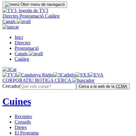
Obrir menu de navegació
Directes
Programació
Catàleg
Canals
Inici
Directes
Programació
Canals
Catàleg
CORPORATIU
BOTIGA
CERCA
Cercador
Cerca a la web de la
CCMA
Cuines
Receptes
Consells
Dietes
El Programa