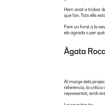
Hem anat a trobar de
que fan. Tots ells e
Fent un forat a la sev
els agrada o per què 
Àgata Roca,
Al marge dels projec
referència, la crítica
representat, amb entr
La seva tria és: