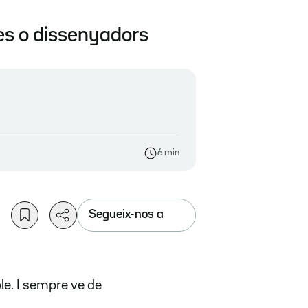
tes o dissenyadors
6 min
Segueix-nos a
ble. I sempre ve de