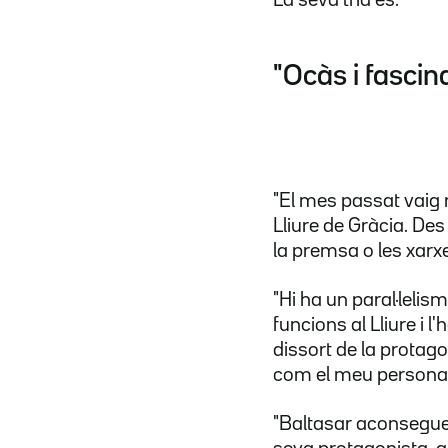
"Ocàs i fascin
"El mes passat vaig r
Lliure de Gràcia. De
la premsa o les xarxes
"Hi ha un paral·lelis
funcions al Lliure i 
dissort de la protag
com el meu personatg
"Baltasar aconsegueix