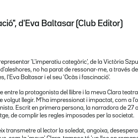
ació", d'Eva Baltasar (Club Editor)
epresentar 'L'imperatiu categòric', de la Victòria Szpu
s d'aleshores, no ha parat de ressonar-me, a través d
, l'Eva Baltasar i el seu 'Ocàs i fascinació'.
me entre la protagonista del llibre i la meva Clara teat
l'he volgut llegir. M'ha impressionat i impactat, com a l
onista. Escrit en primera persona, la narradora de 27 
e, de complir les regles imposades per la societat.
 transmetre al lector la soledat, angoixa, desesperaci