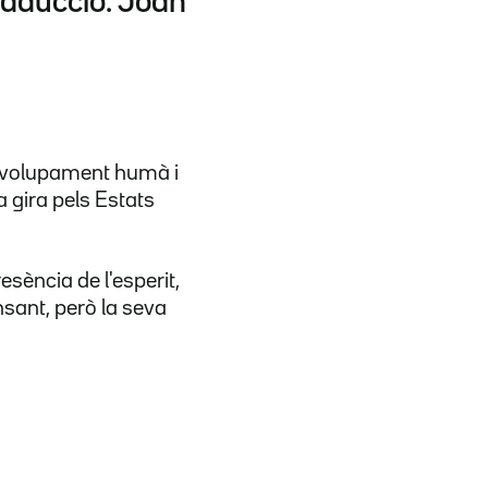
Traducció: Joan
senvolupament humà i
sa gira pels Estats
esència de l'esperit,
nsant, però la seva