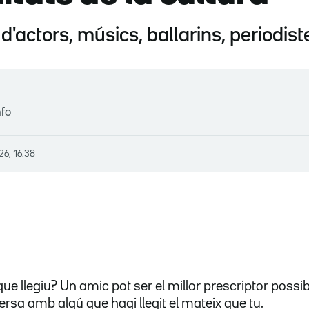
 d'actors, músics, ballarins, periodis
nfo
26, 16.38
 que llegiu? Un amic pot ser el millor prescriptor possi
rsa amb algú que hagi llegit el mateix que tu.