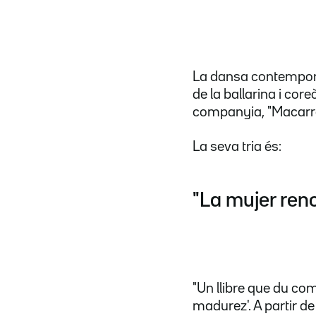
La dansa contemporàn
de la ballarina i co
companyia, "Macarron
La seva tria és:
"La mujer ren
"Un llibre que du com
madurez'. A partir de