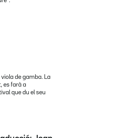
e'".
 viola de gamba. La
, es farà a
tival que du el seu