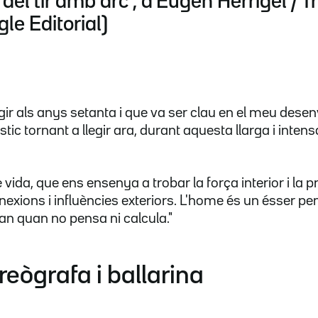
t del tir amb arc", d'Eugen Herrigel / 
le Editorial)
llegir als anys setanta i que va ser clau en el meu de
estic tornant a llegir ara, durant aquesta llarga i inten
 vida, que ens ensenya a trobar la força interior i la pr
nexions i influències exteriors. L'home és un ésser pe
ran quan no pensa ni calcula."
reògrafa i ballarina