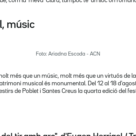
ue, com la 'meva' Clara, tampoc té 'un lloc on romandr
l, músic
Foto: Ariadna Escoda - ACN
molt més que un músic, molt més que un virtuós de la
patrimoni musical és monumental. Del 12 al 18 d'agost
tirs de Poblet i Santes Creus la quarta edició del fes