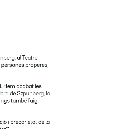
nberg, al Teatre
e persones properes,
ral. Hem acabat les
'obra de Szpunberg, la
anys també fuig,
ó i precarietat de la