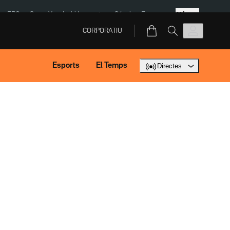
Més
ERC
SpaceX
Isaki Lacuesta
Sánchez Europa
CORPORATIU
Esports
El Temps
Directes