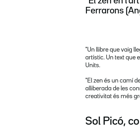
"El zen en l'ar
Ferrarons (Ang
"Un llibre que vaig 
artístic. Un text que 
Units.
"El zen és un camí de
alliberada de les con
creativitat és més g
Sol Picó, co