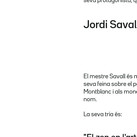
seva protagonista, q
Jordi Saval
El mestre Savall és 
seva feina sobre el 
Montblanc i als mones
nom.
La seva tria és: