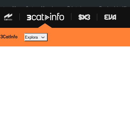
euta
Menors Ceuta
Mercabarna
Robatoris coure
Bombardejos Kíiv
 3CatInfo
Explora