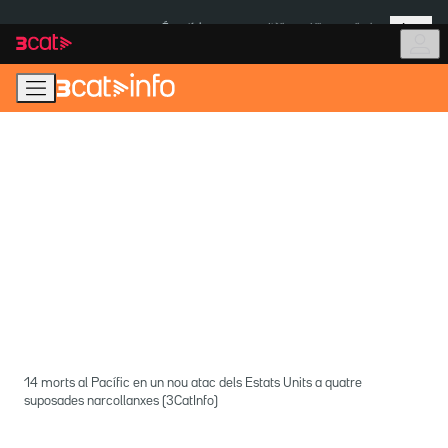
Anar
Anar
Més
a
al
És notícia:
Itàlia
Ulleres eclipsi
la
contingut
navegació
principal
14 morts al Pacífic en un nou atac dels Estats Units a quatre
suposades narcollanxes (3CatInfo)