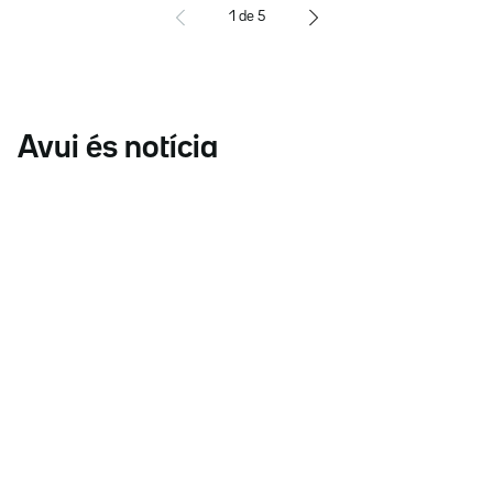
1
de
5
Avui és notícia