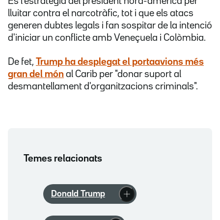
És l'estratègia del president nord-americà per
lluitar contra el narcotràfic, tot i que els atacs
generen dubtes legals i fan sospitar de la intenció
d'iniciar un conflicte amb Veneçuela i Colòmbia.
De fet,
Trump ha desplegat el portaavions més
gran del món
al Carib per "donar suport al
desmantellament d'organitzacions criminals".
Temes relacionats
Donald Trump