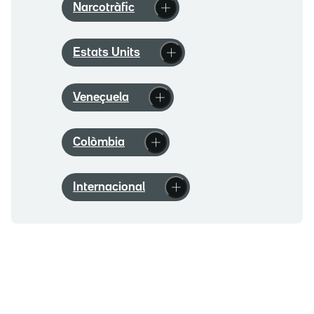
Narcotràfic
Estats Units
Veneçuela
Colòmbia
Internacional