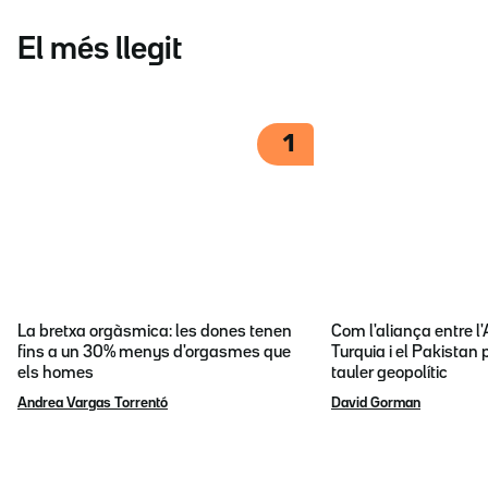
El més llegit
1
La bretxa orgàsmica: les dones tenen
Com l'aliança entre l
fins a un 30% menys d'orgasmes que
Turquia i el Pakistan 
els homes
tauler geopolític
Andrea Vargas Torrentó
David Gorman