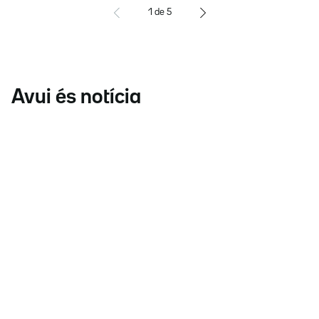
1
de
5
Avui és notícia