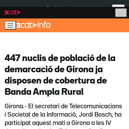
Anar
Anar
Més
a
al
És notícia:
Itàlia
Ulleres eclipsi
la
contingut
navegació
principal
447 nuclis de població de la
demarcació de Girona ja
disposen de cobertura de
Banda Ampla Rural
Girona.- El secretari de Telecomunicacions
i Societat de la Informació, Jordi Bosch, ha
participat aquest matí a Girona a les IV