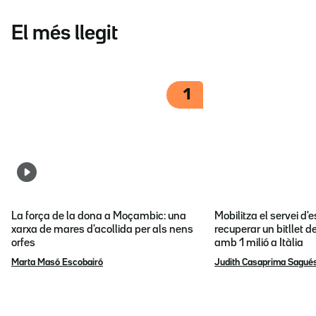
El més llegit
1
La força de la dona a Moçambic: una
Mobilitza el servei d
xarxa de mares d'acollida per als nens
recuperar un bitllet d
orfes
amb 1 milió a Itàlia
Marta Masó Escobairó
Judith Casaprima Sagué