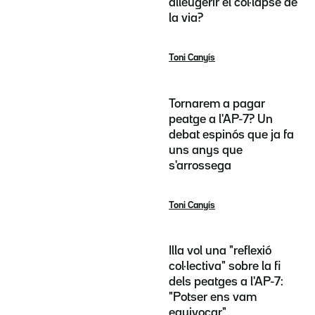
alleugerir el col·lapse de
la via?
Toni Canyís
Tornarem a pagar
peatge a l'AP-7? Un
debat espinós que ja fa
uns anys que
s'arrossega
Toni Canyís
Illa vol una "reflexió
col·lectiva" sobre la fi
dels peatges a l'AP-7:
"Potser ens vam
equivocar"