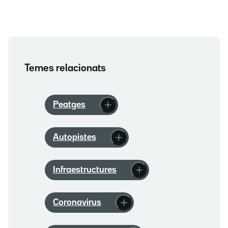
Temes relacionats
Peatges
Autopistes
Infraestructures
Coronavirus