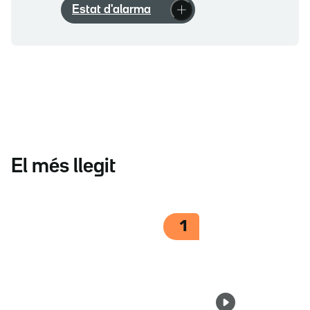
Estat d'alarma
El més llegit
1