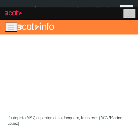
Anar
Anar
Més
a
al
És notícia:
Institut Tailàndia
Multa a Meta
la
contingut
navegació
principal
L'autopista AP-7, al peatge de la Jonquera, fa un mes (ACN/Marina
López)