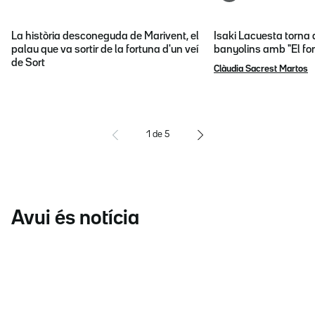
La història desconeguda de Marivent, el
Isaki Lacuesta torna 
palau que va sortir de la fortuna d'un veí
banyolins amb "El fon
de Sort
Clàudia Sacrest Martos
1
de
5
Avui és notícia