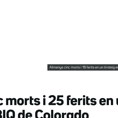
Almenys cinc morts i 18 ferits en un tiroteig
morts i 25 ferits en 
BIQ de Colorado