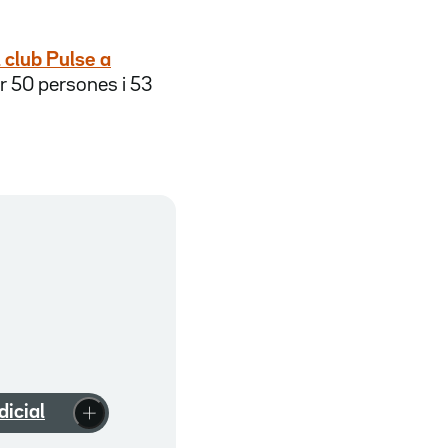
l club Pulse a
ar 50 persones i 53
udicial