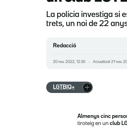
La policia investiga si 
trets, un noi de 22 any
Redacció
20 nov. 2022, 12.50
Actualitzat
21 nov. 2
LGTBIQ+
Almenys cinc person
tiroteig en un
club LG