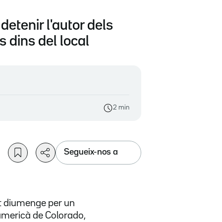
detenir l'autor dels
 dins del local
2 min
Segueix-nos a
 diumenge per un
-americà de Colorado,