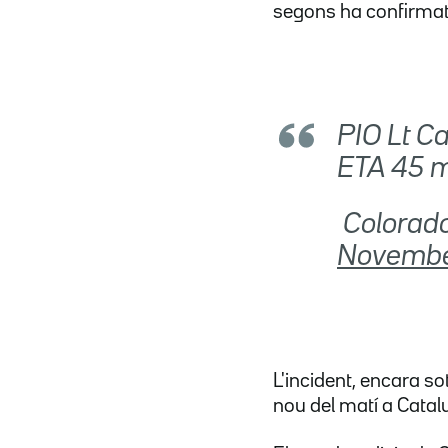
segons ha confirmat 
PIO Lt C
ETA 45 m
 Colora
Novembe
L'incident, encara so
nou del matí a Catalu