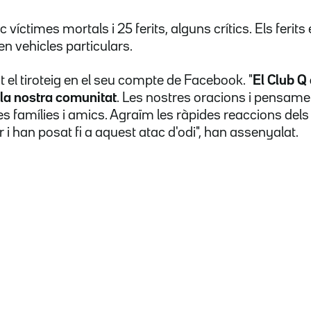
víctimes mortals i 25 ferits, alguns crítics. Els ferits 
en vehicles particulars.
 el tiroteig en el seu compte de Facebook. "
El Club Q
a la nostra comunitat
. Les nostres oracions i pensam
ves famílies i amics. Agraïm les ràpides reaccions dels
 i han posat fi a aquest atac d'odi", han assenyalat.