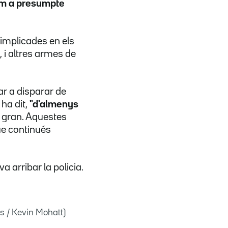
om a presumpte
s implicades en els
g, i altres armes de
çar a disparar de
ha dit,
"d'almenys
és gran. Aquestes
que continués
a arribar la policia.
rs / Kevin Mohatt)