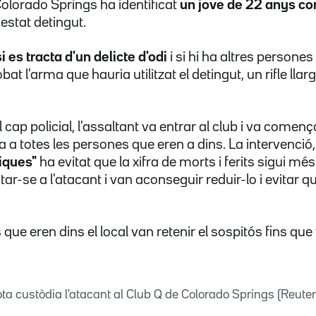
Colorado Springs ha identificat
un jove de 22 anys c
a estat detingut.
i es tracta d'un delicte d'odi
i si hi ha altres persone
obat l'arma que hauria utilitzat el detingut, un rifle llar
 cap policial, l'assaltant va entrar al club i va comen
a totes les persones que eren a dins. La intervenció, 
iques"
ha evitat que la xifra de morts i ferits sigui m
r-se a l'atacant i van aconseguir reduir-lo i evitar 
ue eren dins el local van retenir el sospitós fins que v
sota custòdia l'atacant al Club Q de Colorado Springs (Reute