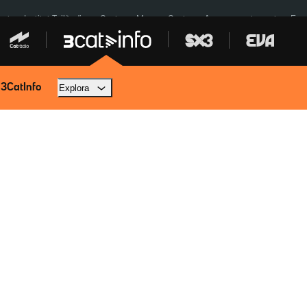
cat
Institut Tailàndia
Ceuta
Menors Ceuta
Aparcament agost
Fun
 3CatInfo
Explora