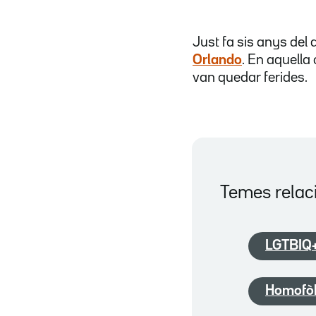
Just fa sis anys del 
Orlando
. En aquella
van quedar ferides.
Temes relac
LGTBIQ
Homofò