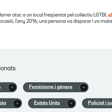
darrer atac a un local freqüentat pel col·lectiu LGTBI,
e
 ocasió, l'any 2016, una persona va disparar i va mat
ionats
+
Feminisme i gènere
bia
Estats Units
Policial i j