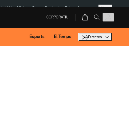
Més
dació Mas Miró
eBay
Perpinyà
Robatoris coure
CORPORATIU
Esports
El Temps
Directes