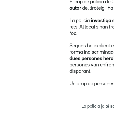
El cap de policia de 
autor
del tiroteig i h
La policia
investiga s
fets. Al local s'han tr
foc.
Segons ha explicat el
forma indiscriminada 
dues persones hero
persones van enfronta
disparant.
Un grup de persones q
La policia ja té 