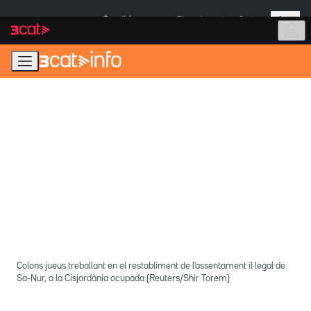
Anar
Anar
Més
a
al
És notícia:
Pluges Inuncat
Ceuta
la
contingut
navegació
principal
Colons jueus treballant en el restabliment de l'assentament il·legal de
Sa-Nur, a la Cisjordània ocupada (Reuters/Shir Torem)