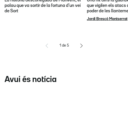
La història desconeguda de Marivent, el
Una nit dins la guàrd
palau que va sortir de la fortuna d'un veí
que vigilen els atacs 
de Sort
poder de les llantern
Jordi Brescó Montserrat
1
de
5
Avui és notícia