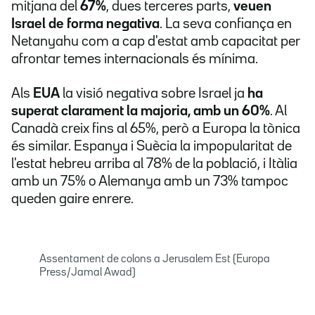
mitjana del
67%
, dues terceres parts,
veuen
Israel de forma negativa
. La seva confiança en
Netanyahu com a cap d'estat amb capacitat per
afrontar temes internacionals és mínima.
Als
EUA
la visió negativa sobre Israel ja
ha
superat clarament la majoria, amb un 60%
. Al
Canadà creix fins al 65%, però a Europa la tònica
és similar. Espanya i Suècia la impopularitat de
l'estat hebreu arriba al 78% de la població, i Itàlia
amb un 75% o Alemanya amb un 73% tampoc
queden gaire enrere.
Assentament de colons a Jerusalem Est (Europa
Press/Jamal Awad)