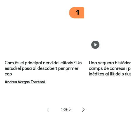
1
Com és el principal nervi del clítoris? Un
Una sequera històric
estudi el posa al descobert per primer
camps de conreus i p
cop
inèdites al llit dels riu
Andrea Vargas Torrentó
1
de
5