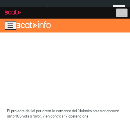
Anar
Anar
Més
a
al
És notícia:
Itàlia
Ulleres eclipsi
la
contingut
navegació
principal
El projecte de llei per crear la comarca del Moianès ha estat aprovat
amb 105 vots a favor, 7 en contra i 17 abstencions