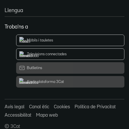
Llengua
Troba'ns a
Mòbils i tauletes
Televisions connectades
Butlletins
Ajuda plataforma 3Cat
Avís legal
Canal ètic
Cookies
Política de Privacitat
Accessibilitat
Mapa web
© 3Cat