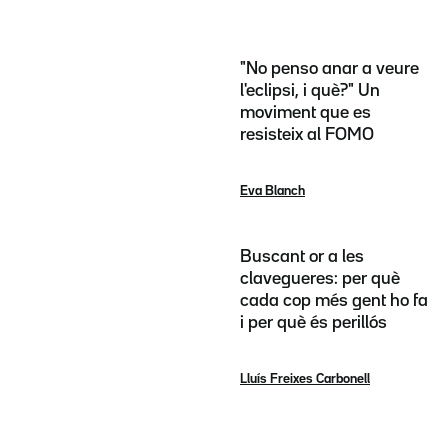
"No penso anar a veure
l'eclipsi, i què?" Un
moviment que es
resisteix al FOMO
Eva Blanch
Buscant or a les
clavegueres: per què
cada cop més gent ho fa
i per què és perillós
Lluís Freixes Carbonell