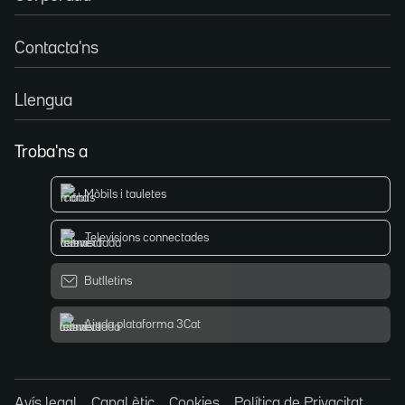
Contacta'ns
Llengua
Troba'ns a
Mòbils i tauletes
Televisions connectades
Butlletins
Ajuda plataforma 3Cat
Avís legal
Canal ètic
Cookies
Política de Privacitat