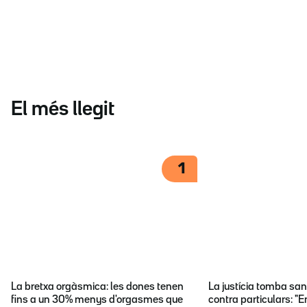
El més llegit
1
La bretxa orgàsmica: les dones tenen
La justícia tomba sa
fins a un 30% menys d'orgasmes que
contra particulars: "E