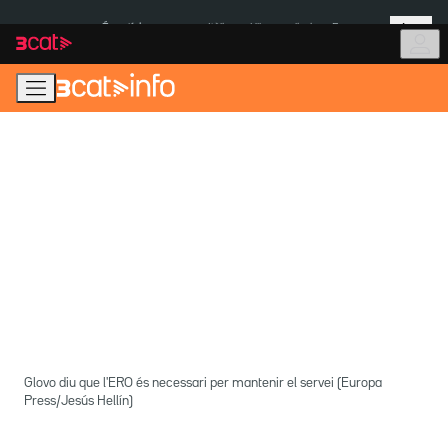
Anar
Anar
Més
a
al
És notícia:
Itàlia
Ulleres eclipsi
Envasos
la
contingut
navegació
principal
Glovo diu que l'ERO és necessari per mantenir el servei (Europa
Press/Jesús Hellín)