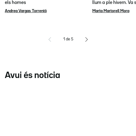
els homes
llum a ple hivern. Va
Andrea Vargas Torrentó
Marta Martorell Mora
1
de
5
Avui és notícia