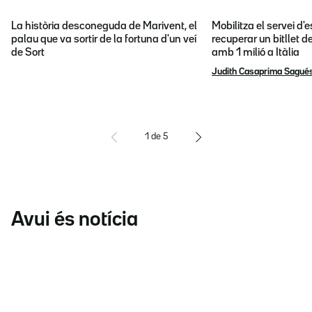
La història desconeguda de Marivent, el
Mobilitza el servei d
palau que va sortir de la fortuna d'un veí
recuperar un bitllet d
de Sort
amb 1 milió a Itàlia
Judith Casaprima Sagué
1
de
5
Avui és notícia