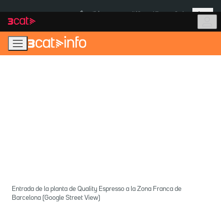
Anar
Anar
Més
a
al
És notícia:
Itàlia
Ulleres eclipsi
la
contingut
navegació
principal
Entrada de la planta de Quality Espresso a la Zona Franca de
Barcelona (Google Street View)