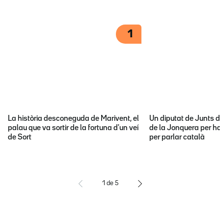
1
La història desconeguda de Marivent, el
Un diputat de Junts d
palau que va sortir de la fortuna d'un veí
de la Jonquera per ha
de Sort
per parlar català
1
de
5