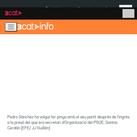
Anar
Anar
Més
a
al
És notícia:
Pluges Inuncat
Ceuta
la
contingut
navegació
principal
Pedro Sánchez ha volgut fer pinya amb el seu partit després de l'ingrés
a la presó del que era secretari d'Organització del PSOE, Santos
Cerdán (EFE/ JJ Guillén)