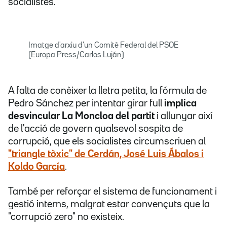
socialistes.
Imatge d'arxiu d'un Comitè Federal del PSOE
(Europa Press/Carlos Luján)
A falta de conèixer la lletra petita, la fórmula de
Pedro Sánchez per intentar girar full
implica
desvincular La Moncloa del partit
i allunyar així
de l'acció de govern qualsevol sospita de
corrupció, que els socialistes circumscriuen al
"triangle tòxic" de Cerdán, José Luis Ábalos i
Koldo García
.
També per reforçar el sistema de funcionament i
gestió interns, malgrat estar convençuts que la
"corrupció zero" no existeix.