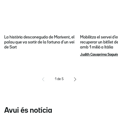
La història desconeguda de Marivent, el
Mobilitza el servei d
palau que va sortir de la fortuna d'un veí
recuperar un bitllet d
de Sort
amb 1 milió a Itàlia
Judith Casaprima Sagué
1
de
5
Avui és notícia