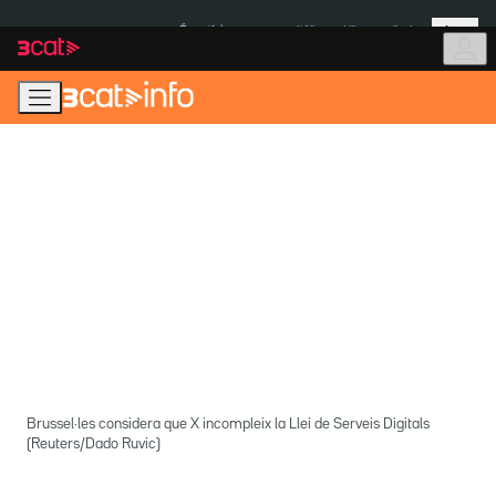
Anar
Anar
Més
a
al
És notícia:
Itàlia
Ulleres eclipsi
la
contingut
navegació
principal
Brussel·les considera que X incompleix la Llei de Serveis Digitals
(Reuters/Dado Ruvic)