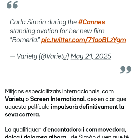
Carla Simón during the
#Cannes
standing ovation for her new film
"Romería."
pic.twitter.com/71aoBLzYgm
— Variety (@Variety)
May 21, 2025
Mitjans especialitzats internacionals, com
Variety
o
Screen International
, deixen clar que
aquesta pel·lícula
impulsarà definitivament la
seva carrera.
La qualifiquen d'
encantadora i commovedora,
dolça i dolorosa alhora,
i de Simón diuen que té