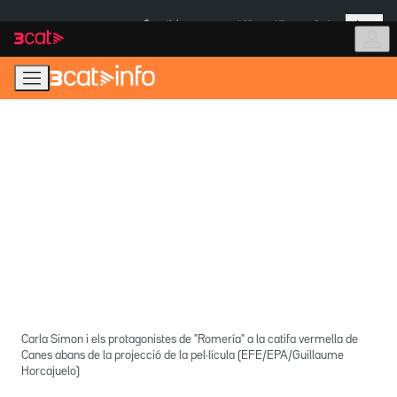
Anar
Anar
Més
a
al
És notícia:
Itàlia
Ulleres eclipsi
la
contingut
navegació
principal
Carla Simon i els protagonistes de "Romería" a la catifa vermella de
Canes abans de la projecció de la pel·lícula (EFE/EPA/Guillaume
Horcajuelo)