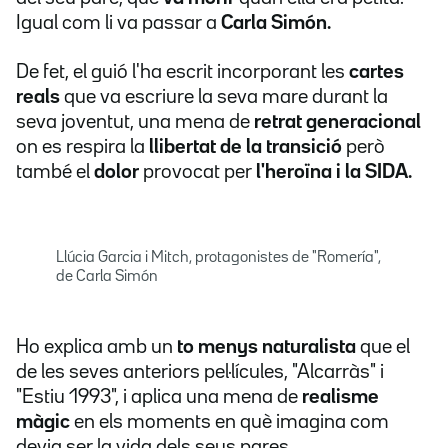
Igual com li va passar a
Carla Simón.
De fet, el guió l'ha escrit incorporant les
cartes
reals
que va escriure la seva mare durant la
seva joventut, una mena de
retrat generacional
on es respira la
llibertat de la transició
però
també el
dolor
provocat per
l'heroïna i la SIDA.
Llúcia Garcia i Mitch, protagonistes de "Romería",
de Carla Simón
Ho explica amb un
to menys naturalista
que el
de les seves anteriors pel·lícules, "Alcarràs" i
"Estiu 1993", i aplica una mena de
realisme
màgic
en els moments en què imagina com
devia ser la vida dels seus pares.