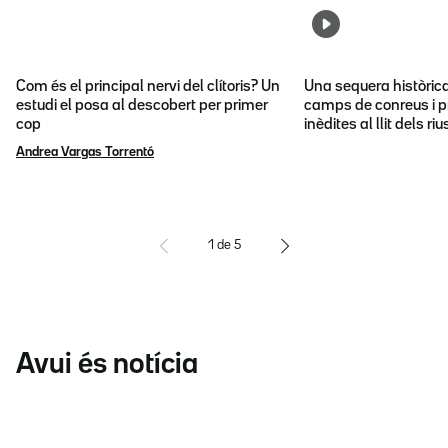
Com és el principal nervi del clítoris? Un
Una sequera històric
estudi el posa al descobert per primer
camps de conreus i p
cop
inèdites al llit dels riu
Andrea Vargas Torrentó
1
de
5
Avui és notícia