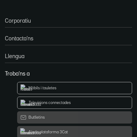
Corporatiu
Contacta'ns
Llengua
Troba'ns a
Mòbils i tauletes
Televisions connectades
Butlletins
Ajuda plataforma 3Cat