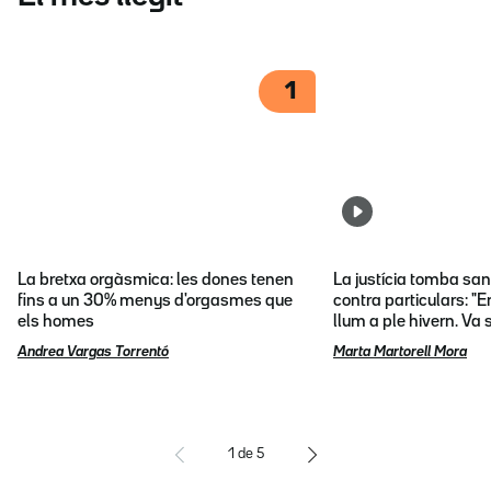
1
La bretxa orgàsmica: les dones tenen
La justícia tomba sa
fins a un 30% menys d'orgasmes que
contra particulars: "E
els homes
llum a ple hivern. Va
Andrea Vargas Torrentó
Marta Martorell Mora
1
de
5