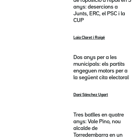
de l'oposició a Ripoll en 3
anys: desercions a
Junts, ERC, el PSC i la
CUP
Laia Claret i Roigé
Dos anys per a les
municipals: els partits
engeguen motors per a
la següent cita electoral
Dani Sánchez Ugart
Tres batlles en quatre
anys: Vale Pino, nou
alcalde de
Torredembarra en un