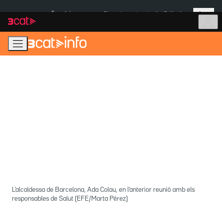
Anar
Anar
Més
a
al
És notícia:
Pluges Inuncat
Institut Tailàndia
la
contingut
navegació
principal
L'alcaldessa de Barcelona, Ada Colau, en l'anterior reunió amb els
responsables de Salut (EFE/Marta Pérez)