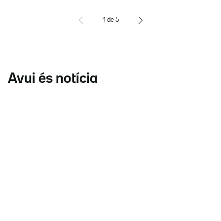
1
de
5
Avui és notícia