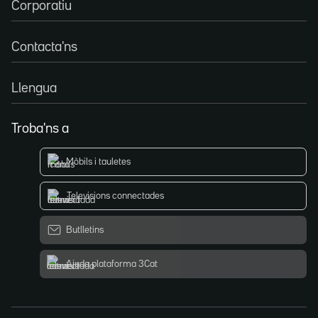
Corporatiu
Contacta'ns
Llengua
Troba'ns a
Mòbils i tauletes
Televisions connectades
Butlletins
Ajuda plataforma 3Cat