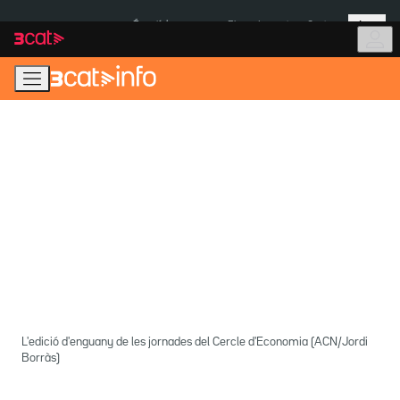
Anar
Anar
Més
a
al
És notícia:
Pluges Inuncat
Ceuta
la
contingut
navegació
principal
L'edició d'enguany de les jornades del Cercle d'Economia (ACN/Jordi
Borràs)