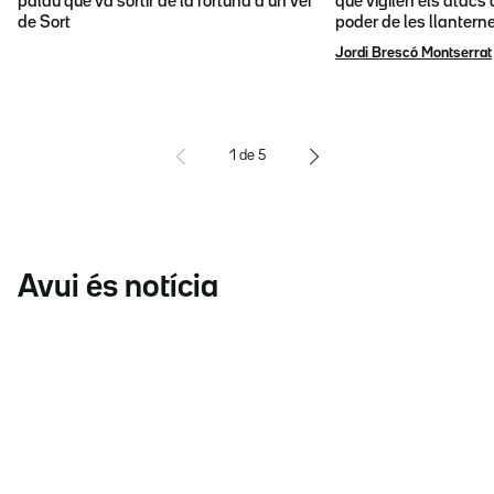
palau que va sortir de la fortuna d'un veí
que vigilen els atacs 
de Sort
poder de les llantern
Jordi Brescó Montserrat
1
de
5
Avui és notícia