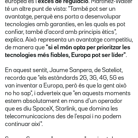
europea és l'
excés de regulació
. Martínez-Walter
té un altre punt de vista: "També pot ser un
avantatge, perquè ens porta a desenvolupar
tecnologies amb garanties, en les quals es pot
confiar, també d'acord amb principis ètics",
explica. Això representa un avantatge competitiu,
de manera que
"si el món opta per prioritzar les
tecnologies més fiables, Europa pot ser líder"
.
En aquest sentit, Jaume Sanpera, de Sateliot,
recorda que "els estàndards 2G, 3G, 4G, 5G es
van inventar a Europa, però és que la gent això
no ho sap", i adverteix que "en aquests moments
estem absolutament en mans d'un operador
que es diu SpaceX, Starlink, que domina les
telecomunicacions des de l'espai i no podem
continuar així".