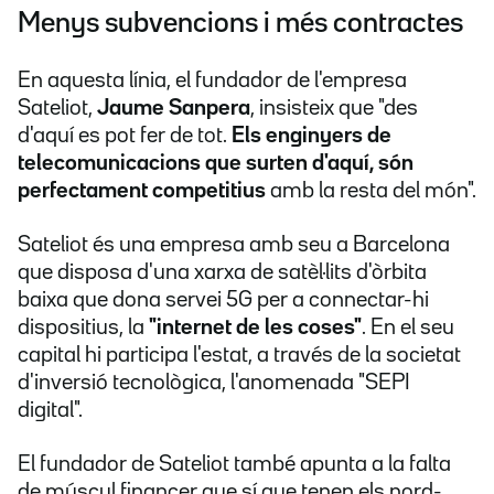
Menys subvencions i més contractes
En aquesta línia, el fundador de l'empresa
Sateliot,
Jaume Sanpera
, insisteix que "des
d'aquí es pot fer de tot.
Els enginyers de
telecomunicacions que surten d'aquí, són
perfectament competitius
amb la resta del món".
Sateliot és una empresa amb seu a Barcelona
que disposa d'una xarxa de satèl·lits d'òrbita
baixa que dona servei 5G per a connectar-hi
dispositius, la
"internet de les coses"
. En el seu
capital hi participa l'estat, a través de la societat
d'inversió tecnològica, l'anomenada "SEPI
digital".
El fundador de Sateliot també apunta a la falta
de múscul financer que sí que tenen els nord-