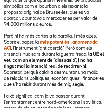
equivalents que apuntin més enllà de productes
simbòlics com el bourbon o els texans; la
proposta original de Brussel·les, que es va
aparcar, apuntava a mercaderies per valor de
94.000 milions d'euros.
Però hi ha més cartes a la baralla. I més altes.
Sobre el paper, la
més potent és l'anomenada
ACI
, l'instrument "anticoerció". Però com els
arsenals nuclears durant la guerra freda,
la UE el
veu com un element de "dissuasió", i no ha
tingut mai la intenció real de recórrer-hi
.
Sobretot, perquè caldria desmuntar una malla
de relacions polítiques, econòmiques i financeres
que s'ha teixit durant més de mig segle.
I això significa, com ja va passar durant
l'enfrontament entre nord-americans i soviètics,