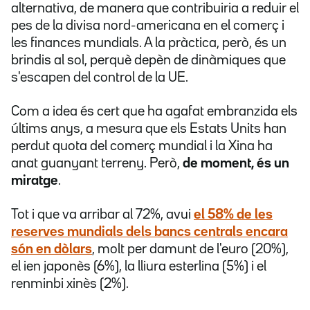
alternativa, de manera que contribuiria a reduir el
pes de la divisa nord-americana en el comerç i
les finances mundials. A la pràctica, però, és un
brindis al sol, perquè depèn de dinàmiques que
s'escapen del control de la UE.
Com a idea és cert que ha agafat embranzida els
últims anys, a mesura que els Estats Units han
perdut quota del comerç mundial i la Xina ha
anat guanyant terreny. Però,
de moment, és un
miratge
.
Tot i que va arribar al 72%, avui
el 58% de les
reserves mundials dels bancs centrals encara
són en dòlars
, molt per damunt de l'euro (20%),
el ien japonès (6%), la lliura esterlina (5%) i el
renminbi xinès (2%).