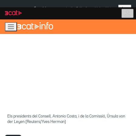
Anar
Anar
Més
a
al
És notícia:
Institut Tailàndia
Multa a Meta
la
contingut
navegació
principal
Els presidents del Consell, Antonio Costa, i de la Comissió, Úrsula von
der Leyen (Reuters/Yves Herman)