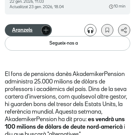
22 gen. 2026, 11.03
10 min
Actualitzat
23 gen. 2026, 18.04
Aranzels
Segueix-nos a
El fons de pensions danès AkademikerPension
administra 25.000 milions de dòlars de
professors i acadèmics del país. Dins de la seva
cartera d'inversions, com qualsevol altre gestor,
hi guarden bons del tresor dels Estats Units, la
referència mundial. Aquesta setmana,
AkademikerPension ha dit prou:
es vendrà uns
100 milions de dòlars de deute nord-americà
i
diu que buscarà "alternatives".