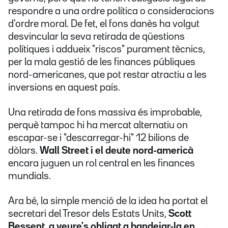
respondre a una ordre política o consideracions
d'ordre moral. De fet, el fons danès ha volgut
desvincular la seva retirada de qüestions
polítiques i addueix "riscos" purament tècnics,
per la mala gestió de les finances públiques
nord-americanes, que pot restar atractiu a les
inversions en aquest país.
Una retirada de fons massiva és improbable,
perquè tampoc hi ha mercat alternatiu on
escapar-se i "descarregar-hi" 12 bilions de
dòlars.
Wall Street i el deute nord-americà
encara juguen un rol central en les finances
mundials.
Ara bé, la simple menció de la idea ha portat el
secretari del Tresor dels Estats Units,
Scott
Bessent, a veure's obligat a bandejar-la en