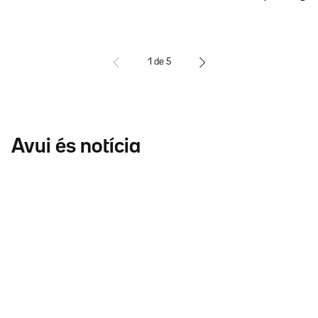
1
de
5
Avui és notícia