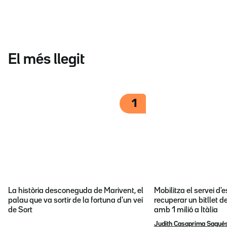
El més llegit
1
La història desconeguda de Marivent, el
Mobilitza el servei d
palau que va sortir de la fortuna d'un veí
recuperar un bitllet d
de Sort
amb 1 milió a Itàlia
Judith Casaprima Sagué