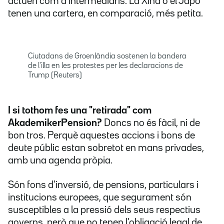
actuen com a intermediaris. La Xina o el Japó
tenen una cartera, en comparació, més petita.
Ciutadans de Groenlàndia sostenen la bandera
de l'illa en les protestes per les declaracions de
Trump (Reuters)
I si tothom fes una "retirada" com
AkademikerPension?
Doncs no és fàcil, ni de
bon tros. Perquè aquestes accions i bons de
deute públic estan sobretot en mans privades,
amb una agenda pròpia.
Són fons d'inversió, de pensions, particulars i
institucions europees, que segurament són
susceptibles a la pressió dels seus respectius
governs, però que no tenen l'obligació legal de