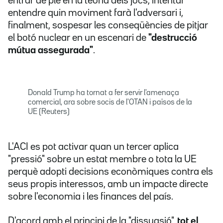
entrar de ple en la teoria dels jocs, intentar
entendre quin moviment farà l'adversari i,
finalment, sospesar les conseqüències de pitjar
el botó nuclear en un escenari de
"destrucció
mútua assegurada"
.
Donald Trump ha tornat a fer servir l'amenaça
comercial, ara sobre socis de l'OTAN i països de la
UE (Reuters)
L'ACI es pot activar quan un tercer aplica
"pressió" sobre un estat membre o tota la UE
perquè adopti decisions econòmiques contra els
seus propis interessos, amb un impacte directe
sobre l'economia i les finances del país.
D'acord amb el principi de la "dissuasió",
tot el