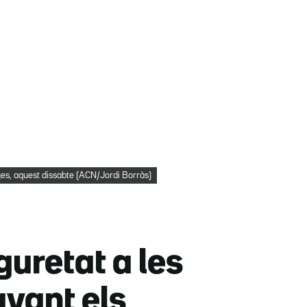
nyes, aquest dissabte (ACN/Jordi Borràs)
guretat a les
avant els