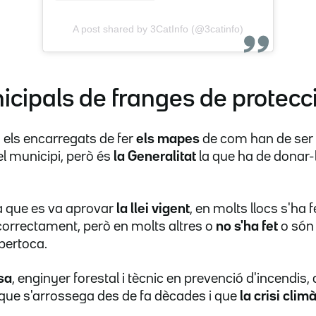
A post shared by 3CatInfo (@3catinfo)
cipals de franges de protecc
 els encarregats de fer
els mapes
de com han de ser 
l municipi, però és
la Generalitat
la que ha de donar-l
a que es va aprovar
la llei vigent
, en molts llocs s'ha fe
correctament, però en molts altres o
no s'ha fet
o só
 pertoca.
sa
, enginyer forestal i tècnic en prevenció d'incendis
que s'arrossega des de fa dècades i que
la crisi clim