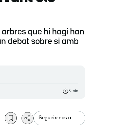
s arbres que hi hagi han
 un debat sobre si amb
5 min
Segueix-nos a