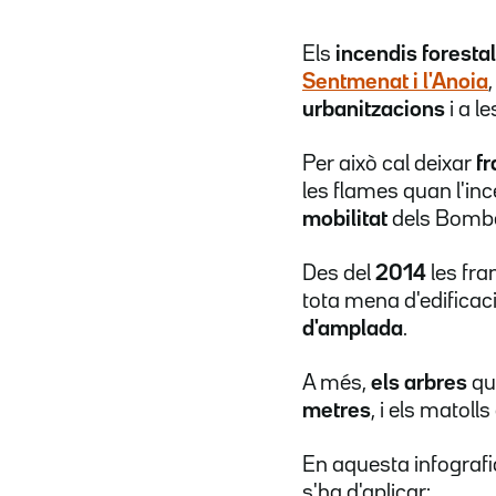
Els
incendis foresta
Sentmenat i l'Anoia
urbanitzacions
i a l
Per això cal deixar
f
les flames quan l'ince
mobilitat
dels Bomber
Des del
2014
les fra
tota mena d'edificac
d'amplada
.
A més,
els arbres
que
metres
, i els matol
En aquesta infograf
s'ha d'aplicar: