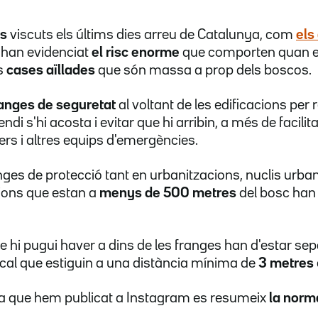
ls
viscuts els últims dies arreu de Catalunya, com
els
, han evidenciat
el risc
enorme
que comporten quan el 
es
cases aïllades
que són massa a prop dels boscos.
ranges de seguretat
al voltant de les edificacions per r
ndi s'hi acosta i evitar que hi arribin, a més de facilit
s i altres equips d'emergències.
nges de protecció tant en urbanitzacions, nuclis urban
ions que estan a
menys de 500 metres
del bosc han
 hi pugui haver a dins de les franges han d'estar s
ls cal que estiguin a una distància mínima de
3 metres
ia que hem publicat a Instagram es resumeix
la norm