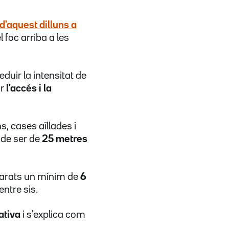
 d'aquest dilluns a
foc arriba a les
eduir la intensitat de
ar
l'accés i la
s, cases aïllades i
 de ser de
25 metres
eparats un mínim de
6
entre sis.
ativa
i s'explica com