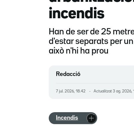
incendis
Han de ser de 25 metres 
d'estar separats per u
això n'hi ha prou
Redacció
7 jul. 2026, 18.42
Actualitzat
3 ag. 2026, 
Incendis