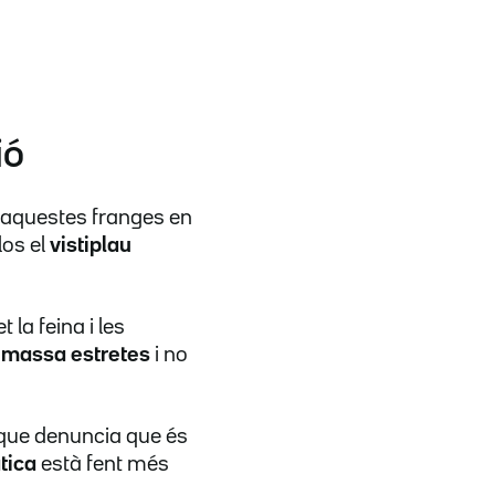
ió
aquestes franges en
os el
vistiplau
t la feina i les
n
massa estretes
i no
, que denuncia que és
àtica
està fent més