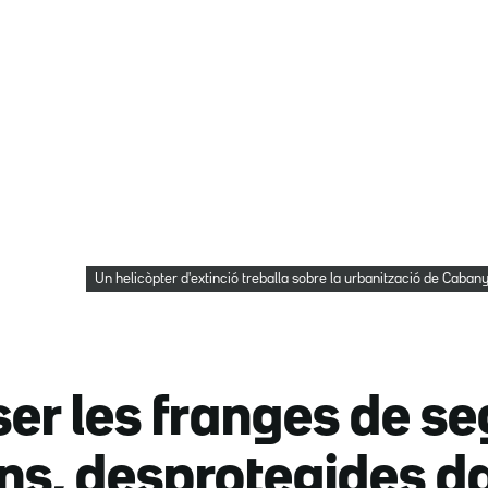
Un helicòpter d'extinció treballa sobre la urbanització de Caba
er les franges de se
ns, desprotegides d