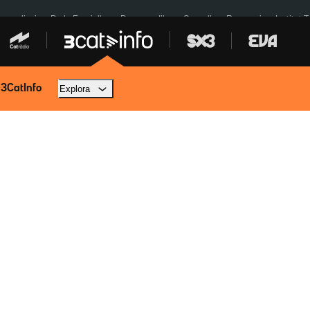
res eclipsi
De la Espriella
Dos anys Illa
Granollers Paraguai
Institut 
 3CatInfo
Explora