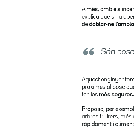
A més, amb els incen
explica que s'ha obe
de
doblar-ne l'ampl
Són coses
Aquest enginyer fore
pròximes al bosc qu
fer-les
més segures.
Proposa, per exempl
arbres fruiters, més
ràpidament i alimente