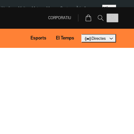
Més
Tailàndia
Multa a Meta
Menors Ceuta
Àtic Ayuso
CORPORATIU
Esports
El Temps
Directes