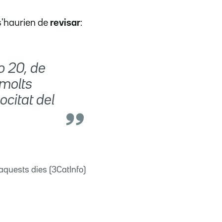
 s'haurien de
revisar
:
o 20, de
molts
ocitat del
quests dies (3CatInfo)