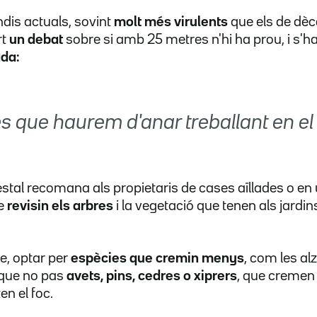
dis actuals, sovint
molt més virulents
que els de dèc
rt
un debat
sobre si amb 25 metres n'hi ha prou, i s'
ada:
 que haurem d'anar treballant en el 
stal recomana als propietaris de cases aïllades o en
e
revisin els arbres
i la vegetació que tenen als jardin
e, optar per
espècies que cremin menys
, com les alz
 que no pas
avets, pins, cedres o xiprers
, que cremen
n el foc.