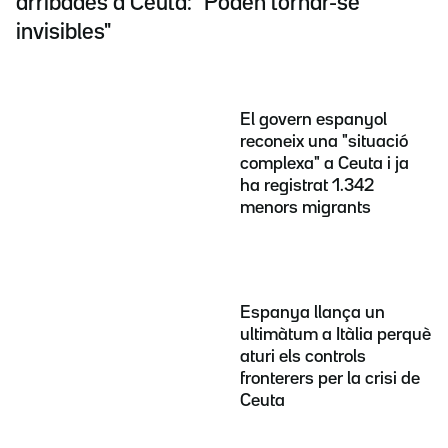
arribades a Ceuta: "Poden tornar-se
invisibles"
El govern espanyol
reconeix una "situació
complexa" a Ceuta i ja
ha registrat 1.342
menors migrants
Espanya llança un
ultimàtum a Itàlia perquè
aturi els controls
fronterers per la crisi de
Ceuta