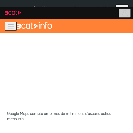
Anar
Anar
Més
a
al
És notícia:
Institut Tailàndia
Multa a Meta
la
contingut
navegació
principal
Google Maps compta amb més de mil milions d'usuaris actius
mensuals