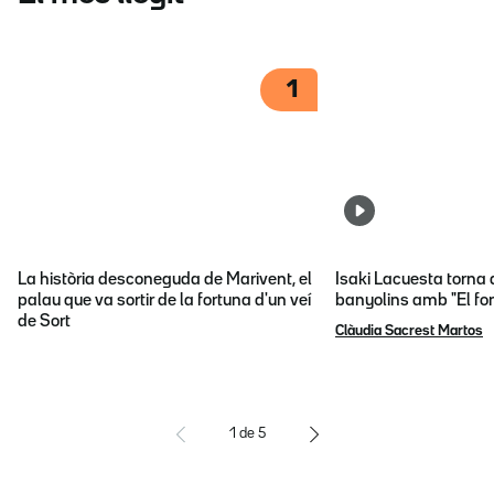
1
La història desconeguda de Marivent, el
Isaki Lacuesta torna 
palau que va sortir de la fortuna d'un veí
banyolins amb "El fon
de Sort
Clàudia Sacrest Martos
1
de
5