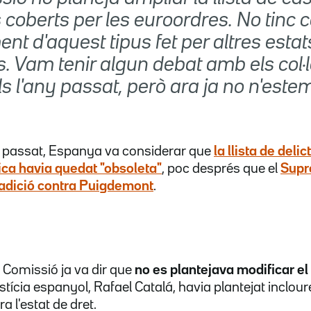
 coberts per les euroordres. No tinc 
nt d'aquest tipus fet per altres estat
 Vam tenir algun debat amb els col·
 l'any passat, però ara ja no n'estem
 passat, Espanya va considerar que
la llista de del
tica
havia quedat "obsoleta"
, poc després que el
Supr
radició contra Puigdemont
.
 Comissió ja va dir que
no es plantejava modificar 
tícia espanyol, Rafael Catalá, havia plantejat incloure-
a l'estat de dret.