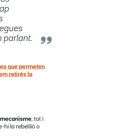
cap
s
legues
 parlant.
ictes que permeten
em retirés la
el mecanisme
, tot i
hi la rebel·lió o