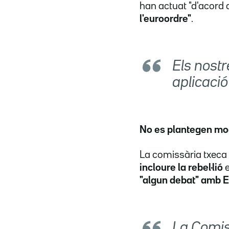
han actuat "d'acord 
l'euroordre"
.
Els nostr
aplicació
No es plantegen mod
La comissària txeca 
incloure la rebel·lió
"algun debat" amb 
La Comiss