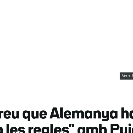
Vera J
creu que Alemanya h
b les regles" amb P