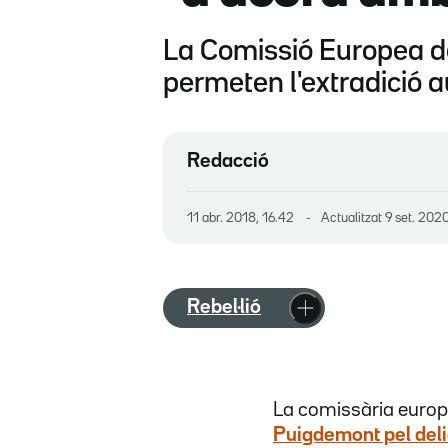
La Comissió Europea desc
permeten l'extradició 
Redacció
11 abr. 2018, 16.42
Actualitzat
9 set. 2020
Rebel·lió
La comissària europe
Puigdemont pel delic