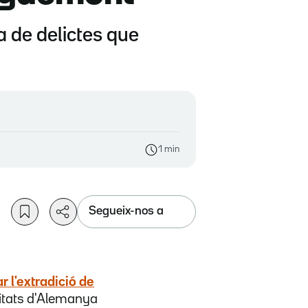
ta de delictes que
1 min
Segueix-nos a
r l'extradició de
ritats d'Alemanya