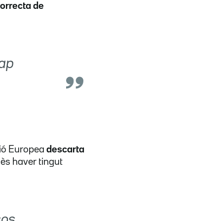
correcta de
cap
sió Europea
descarta
mès haver tingut
sos