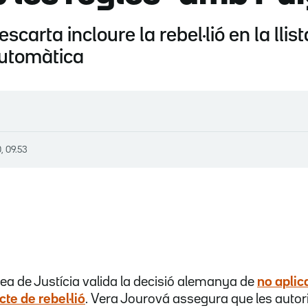
arta incloure la rebel·lió en la llis
automàtica
, 09.53
a de Justícia valida la decisió alemanya de
no aplica
te de rebel·lió
. Vera Jourová assegura que les auto