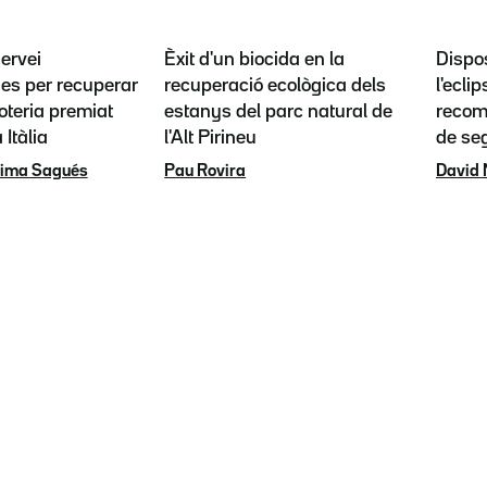
servei
Èxit d'un biocida en la
Dispos
es per recuperar
recuperació ecològica dels
l'eclip
loteria premiat
estanys del parc natural de
recoma
 Itàlia
l'Alt Pirineu
de se
rima Sagués
Pau Rovira
David