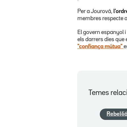
Per a Jourová,
l'ord
membres respecte als
El govern espanyol 
els darrers dies que 
"confiança mútua"
e
Temes relac
Rebel·li