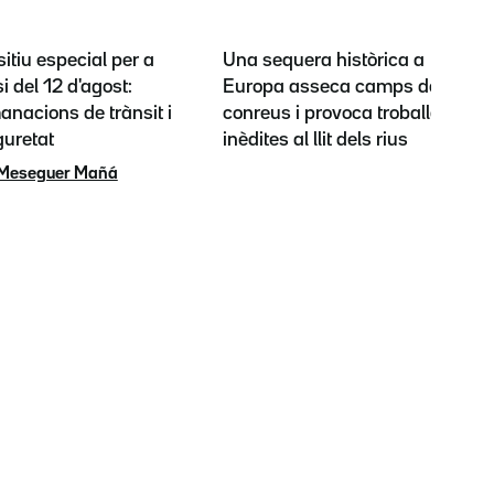
itiu especial per a
Una sequera històrica a
si del 12 d'agost:
Europa asseca camps de
nacions de trànsit i
conreus i provoca troballes
guretat
inèdites al llit dels rius
 Meseguer Mañá