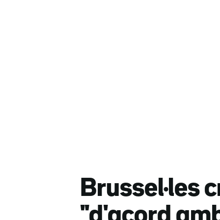
Brussel·les 
"d'acord am