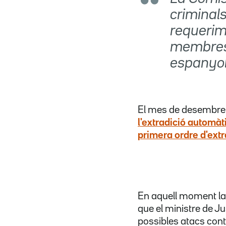
criminals
requerime
membres.
espanyols
El mes de desembre
l'extradició automà
primera ordre d'ext
En aquell moment la
que el ministre de Jus
possibles atacs contr