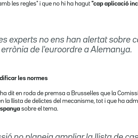
amb les regles" i que no hi ha hagut
"cap aplicació in
es experts no ens han alertat sobre 
 errònia de l'euroordre a Alemanya.
ificar les normes
ha dit en roda de premsa a Brussel·les que la Comis
en la llista de delictes del mecanisme, tot i que ha ad
Espanya
sobre el tema.
ió no planeja ampliar la llista de ca