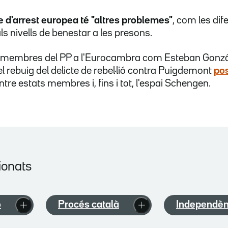
re d'arrest europea té "altres problemes"
, com les dif
 nivells de benestar a les presons.
i membres del PP a l'Eurocambra com Esteban Gonzá
el rebuig del delicte de rebel·lió contra Puigdemont
pos
ntre estats membres i, fins i tot, l'espai Schengen.
ionats
ó
Procés català
Independèn