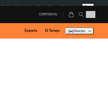
Més
Tailàndia
Multa a Meta
Menors Ceuta
Àtic Ayuso
CORPORATIU
Esports
El Temps
Directes