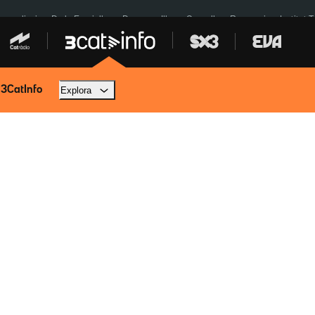
res eclipsi
De la Espriella
Dos anys Illa
Granollers Paraguai
Institut 
 3CatInfo
Explora