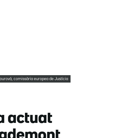
ourová, comissària europea de Justícia
a actuat
uigdemont