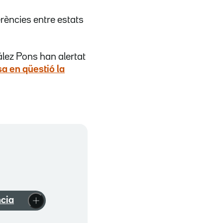
erències entre estats
lez Pons han alertat
a en qüestió la
cia