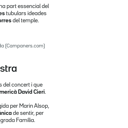
na part essencial del
es
tubulars ideades
orres
del temple.
nada (Campaners.com)
stra
s del concert i que
mericà David Cieri
.
igida per Marin Alsop,
 única
de sentir, per
agrada Família.