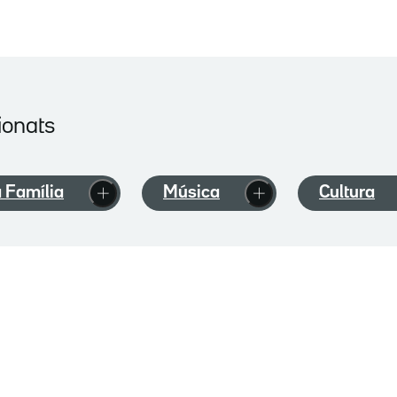
ionats
 Família
Música
Cultura