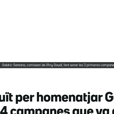
Galdric Santana, comissari de l'Any Gaudí, fent sonar les 3 primeres campa
uït per homenatjar G
84 campanes que va