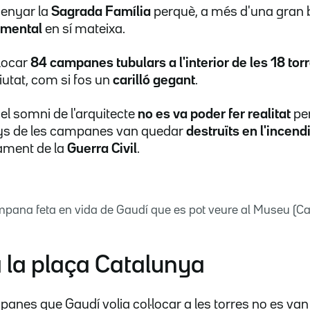
senyar la
Sagrada Família
perquè, a més d'una gran b
umental
en sí mateixa.
·locar
84 campanes tubulars a l'interior de les 18 tor
ciutat, com si fos un
carilló gegant
.
el somni de l'arquitecte
no es va poder fer realitat
per
enys de les campanes van quedar
destruïts en l'incend
ament de la
Guerra Civil
.
ampana feta en vida de Gaudí que es pot veure al Museu (
a la plaça Catalunya
nes que Gaudí volia col·locar a les torres no es van 