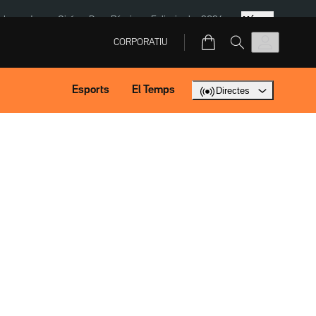
Més
ska
Jaume Giró
Dron Rússia
Eclipsi solar 2026
CORPORATIU
Esports
El Temps
Directes