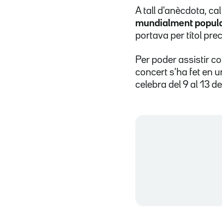
A tall d'anècdota, c
mundialment popula
portava per títol pr
Per poder assistir co
concert s'ha fet en u
celebra del 9 al 13 d