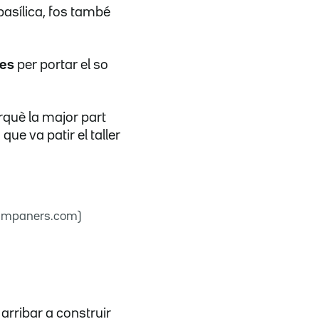
asílica, fos també
res
per portar el so
què la major part
i
que va patir el taller
Campaners.com)
arribar a construir