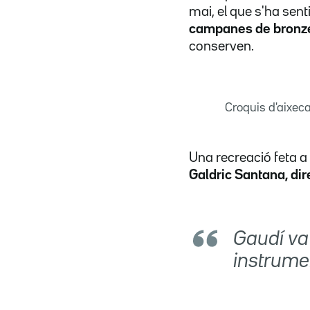
mai, el que s'ha sent
campanes de bronze
conserven.
Croquis d'aixec
Una recreació feta a
Galdric Santana, dir
Gaudí va
instrume