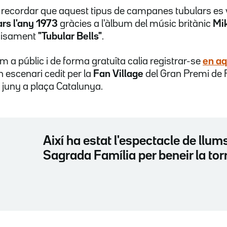
al recordar que aquest tipus de campanes tubulars es 
rs l'any 1973
gràcies a l'àlbum del músic britànic
Mik
ecisament
"Tubular Bells"
.
m a públic i de forma gratuïta calia registrar-se
en a
n escenari cedit per la
Fan Village
del Gran Premi de 
e juny a plaça Catalunya.
Així ha estat l'espectacle de llums
Sagrada Família per beneir la tor