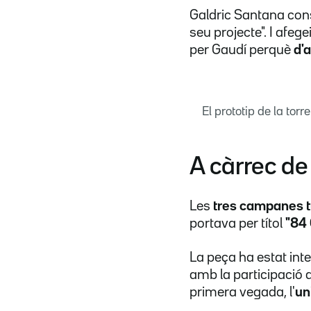
Galdric Santana cons
seu projecte". I afege
per Gaudí perquè
d'a
El prototip de la t
A càrrec de
Les
tres campanes t
portava per títol
"84
La peça ha estat int
amb la participació 
primera vegada, l'
un