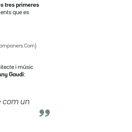
es tres primeres
ents que es
 (Campaners.Com)
itecte i músic
'Any Gaudí
:
é com un