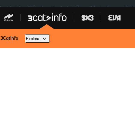
ardejos Kíiv
ERC
SpaceX
Accident Tona
Sánchez Europa
Marla
 3CatInfo
Explora