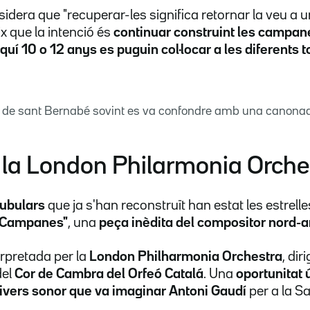
idera que "recuperar-les significa retornar la veu a u
ix que la intenció és
continuar construint les campan
quí 10 o 12 anys es puguin col·locar a les diferents t
orre de sant Bernabé sovint es va confondre amb una cano
 la London Philarmonia Orche
ubulars
que ja s'han reconstruït han estat les estrelle
 Campanes"
, una
peça inèdita del compositor nord-a
erpretada per la
London Philharmonia Orchestra
, dir
del
Cor de Cambra del Orfeó Catalá
. Una
oportunitat
ivers sonor que va imaginar Antoni Gaudí
per a la S