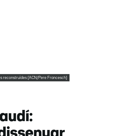
nes reconstruïdes (ACN/Pere Francesch)
audí:
 dissenyar