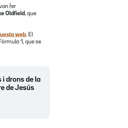
van fer
e Oldfield
, que
questa web
. El
Fórmula 1, que se
 i drons de la
re de Jesús