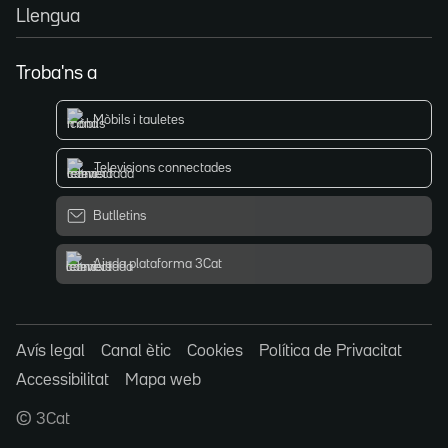
Llengua
Troba'ns a
Mòbils i tauletes
Televisions connectades
Butlletins
Ajuda plataforma 3Cat
Avís legal
Canal ètic
Cookies
Política de Privacitat
Accessibilitat
Mapa web
© 3Cat