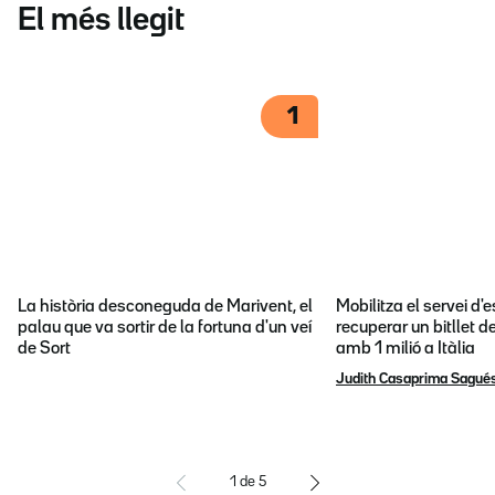
El més llegit
1
La història desconeguda de Marivent, el
Mobilitza el servei d
palau que va sortir de la fortuna d'un veí
recuperar un bitllet d
de Sort
amb 1 milió a Itàlia
Judith Casaprima Sagué
1
de
5