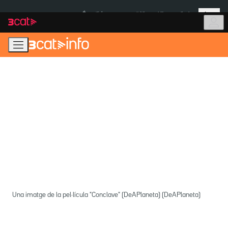
Anar
Anar
Més
a
al
És notícia:
Itàlia
Ulleres eclipsi
la
contingut
navegació
principal
Una imatge de la pel·lícula "Conclave" (DeAPlaneta) (DeAPlaneta)