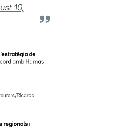
ust 10,
l'estratègia de
n acord amb Hamas
(Reuters/Ricardo
s regionals
i