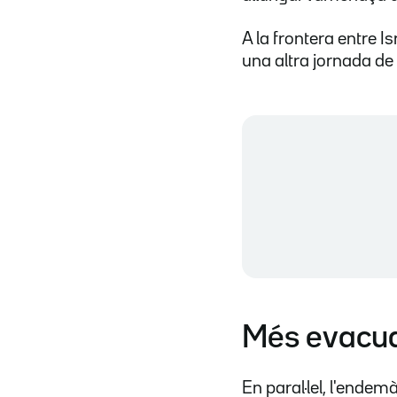
A la frontera entre Is
una altra jornada de 
Més evacua
En paral·lel, l'endem