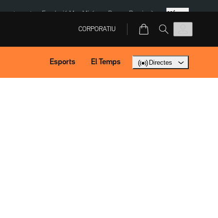
Més
ment agost
Fundació Mas Miró
eBay
Perpinyà
CORPORATIU
Esports
El Temps
Directes