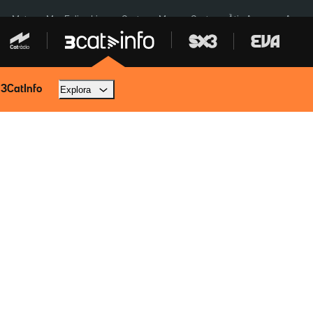
a a Meta
Mor Felipe Lipe
Ceuta
Menors Ceuta
Àtic Ayuso
Aparca
 3CatInfo
Explora