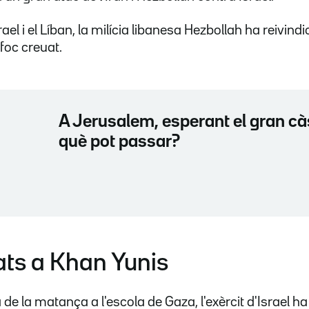
rael i el Líban, la milícia libanesa Hezbollah ha reivin
foc creuat.
A Jerusalem, esperant el gran càs
què pot passar?
ts a Khan Yunis
à de la matança a l'escola de Gaza, l'exèrcit d'Israel h