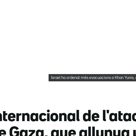
Israel ha ordenat més evacuacions a Khan Yunis,
ernacional de l'atac
e Gaza, que allunya 