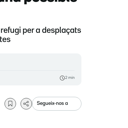
 refugi per a desplaçats
stes
2 min
Segueix-nos a