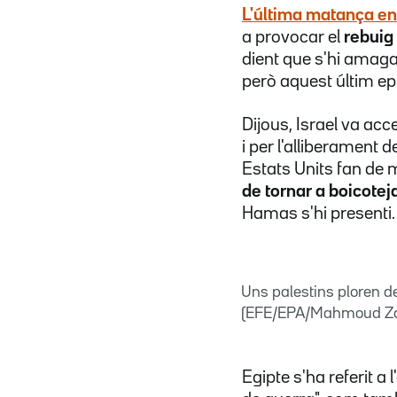
L'última matança en
a provocar el
rebuig
dient que s'hi amag
però aquest últim epi
Dijous, Israel va ac
i per l'alliberament
Estats Units fan de
de tornar a boicotej
Hamas s'hi presenti.
Uns palestins ploren de
(EFE/EPA/Mahmoud Za
Egipte s'ha referit a