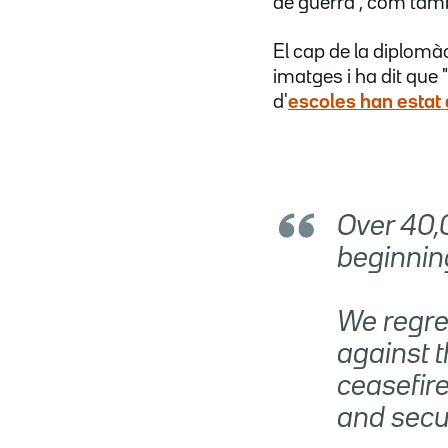
de guerra", com tamb
El cap de la diplomà
imatges i ha dit que
d'
escoles han estat
Over 40,
beginning
We regre
against th
ceasefire
and secur