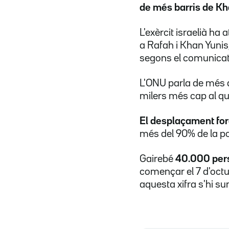
de més barris de Kh
L'exèrcit israelià ha
a Rafah i Khan Yunis
segons el comunicat
L'ONU parla de més 
milers més cap al q
El desplaçament for
més del 90% de la po
Gairebé
40.000 per
començar el 7 d'octu
aquesta xifra s'hi 