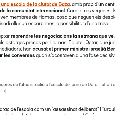
 una escola de la ciutat de Gaza
, amb prop d'un cent
 de la comunitat internacional
. Com altres vegades, Is
aven membres de Hamas, cosa que neguen els desplaç
sodi allunya encara més la possibilitat d'una treva.
ceptar
reprendre les negociacions la setmana que ve
 dels ostatges presos per Hamas. Egipte i Qatar, que 
 mediadors, han
acusat el primer ministre israelià 
ar les converses
quan s'acostaven a una fase decisiva
sprés de l'atac israelià a l'escola del barri de Daraj Tuffah
ki)
 l'atac de l'escola com un "assassinat deliberat" i Turqu