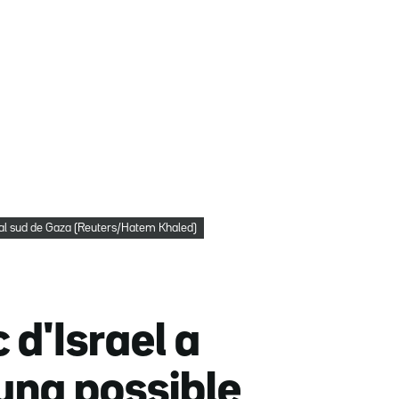
 al sud de Gaza (Reuters/Hatem Khaled)
 d'Israel a
una possible