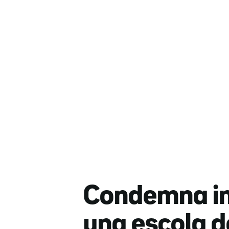
Condemna int
una escola d