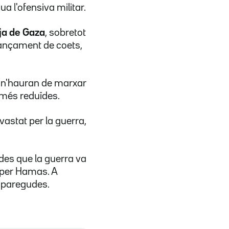
ua l'ofensiva militar.
nja de Gaza
, sobretot
lançament de coets,
a n'hauran de marxar
més reduïdes.
evastat per la guerra,
des que la guerra va
t per Hamas. A
aparegudes.