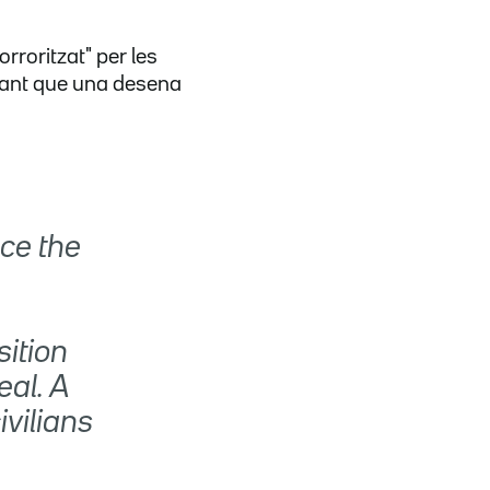
orroritzat" per les
rdant que una desena
ce the
tion 
eal. A
ivilians