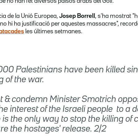
é ho han fet diversos països àrabs del Golf.
cia de la Unió Europea,
Josep Borrell
, s'ha mostrat "h
 "no hi ha justificació per aquestes massacres", reco
 atacades
les últimes setmanes.
000 Palestinians have been killed sin
 of the war.
t & condemn Minister Smotrich opposi
e interest of the Israeli people  to a d
 is the only way to stop the killing of c
e the hostages' release. 2/2