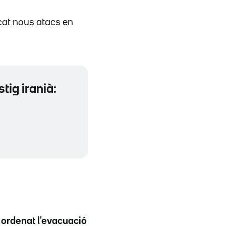
dicat nous atacs en
tig iranià:
a
ordenat l'evacuació